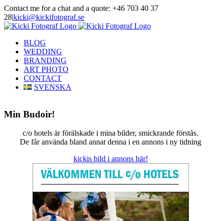
Skip
Contact me for a chat and a quote: +46 703 40 37
to
28
|
kicki@kickifotograf.se
content
Instagram
Facebook
BLOG
WEDDING
BRANDING
ART PHOTO
CONTACT
SVENSKA
Min Budoir!
c/o hotels är förälskade i mina bilder, smickrande förstås.
De får använda bland annat denna i en annons i ny tidning
kickis bild i annons här!