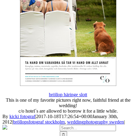
bröllop häringe slott
This
is one of my
favorite pictures
right now
,
faithful
friend
at
the
wedding
!
c/o hotel´s are allowed to borrow it for a little while.
By
kicki fotograf
|
2017-10-18T17:26:54+00:00
January 30th,
2012
|
bröllopsfotograf stockholm
,
weddingphotography sweden
|
Search
for: