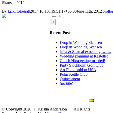
Skansen 2012
By
kicki fotograf
|
2017-10-10T19:51:17+00:00
June 11th, 2012
|
bröllo
Search
for:
Recent Posts
Drop in Wedding Skansen
Drop in Wedding Skansen
Julia & Shamal expecting twins.
Wedding planning at Kastellet
Coach Nina getting married!
Party Stockholm Golf Club
Art Photo sold to USA
Polar Kettle Club
Quinceañera
(no title)
BLOG
WEDDING
BRANDING
ART PHOTO
CONTACT
SVENSKA
© Copyright
2026 | Kristin Andersson | All Rights