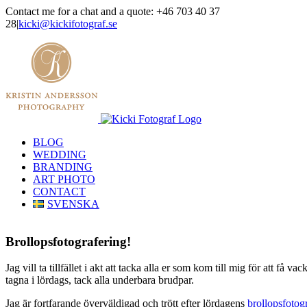
Skip
Contact me for a chat and a quote: +46 703 40 37
to
28
|
kicki@kickifotograf.se
content
Instagram
Facebook
BLOG
WEDDING
BRANDING
ART PHOTO
CONTACT
SVENSKA
Brollopsfotografering!
Jag vill ta tillfället i akt att tacka alla er som kom till mig för att få va
tagna i lördags, tack alla underbara brudpar.
Jag är fortfarande överväldigad och trött efter lördagens
brollopsfotog