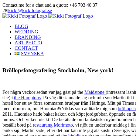
Skip
Contact me for a chat and a quote: +46 703 40 37
to
28
|
kicki@kickifotograf.se
content
Instagram
Facebook
BLOG
WEDDING
BRANDING
ART PHOTO
CONTACT
SVENSKA
Bröllopsfotografering Stockholm, New york!
För några veckor sedan var jag gäst på the
Maidstone
(intressant läs
site) i
the Hamptons
. På väg dit stannade jag och min son Martin till 
hotell bor ett av förra sommaren brudpar från Häringe. Mitt på Times
med doorman, bor Haomiao&Niklas som anlitade mig som
bröllopsf
2011. Haomiao hade bakat kakor, och köpt jordgubbar, öppnade en fla
mums. Och vilken utsikt! De berättade om fantastiska nyårsfiranden 
beställt bord på
restaurang Morimoto
, vi njöt en underbar middag i fi
tänka sig. Martin sade; efter det här kan inte jag äta sushi i Sverige,
belåtna tog vi en promenad på
the highline
och tog sedan tunnelbana ti