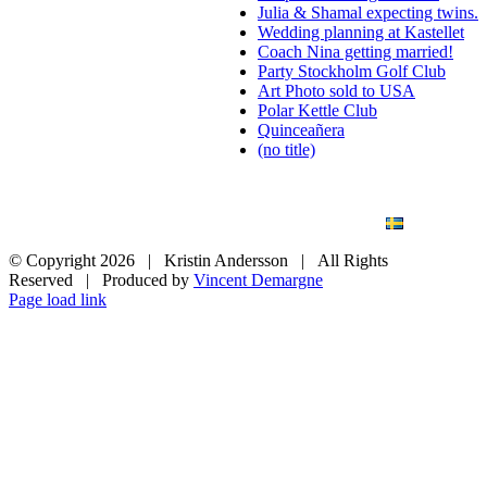
Julia & Shamal expecting twins.
Wedding planning at Kastellet
Coach Nina getting married!
Party Stockholm Golf Club
Art Photo sold to USA
Polar Kettle Club
Quinceañera
(no title)
BLOG
WEDDING
BRANDING
ART PHOTO
CONTACT
SVENSKA
© Copyright
2026 | Kristin Andersson | All Rights
Reserved | Produced by
Vincent Demargne
Instagram
Facebook
Page load link