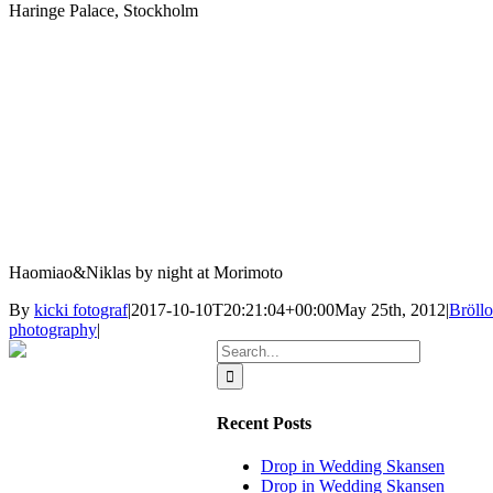
Haringe Palace, Stockholm
Haomiao&Niklas by night at Morimoto
By
kicki fotograf
|
2017-10-10T20:21:04+00:00
May 25th, 2012
|
Bröllo
photography
|
Search
for:
Recent Posts
Drop in Wedding Skansen
Drop in Wedding Skansen