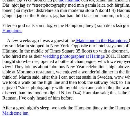
Där njöt jag av “streetphotography med min gamla leica och färgfilm
tonen ( så mycket diskretare än min moderna stora NikonD-4) Haomiao
gången jag ser the Ratman, jag har bara hört talas om honom, och jag
Efter en god natts sömn tog vi the Hampton jitney ( som de också gör i 
Hamptons.
—A few weeks ago I was a guest at the
Maidstone in the Hamptons.
my son Martin stopped in New York. Opposite our hotel stays one of 
Häringe. In the middle of Times Square 35 floors up with a doorman
who hired me as their
wedding photographer at Häringe
2011. Haomi
bought strawberries, opened a bottle of champagne, which we enjoy
view! They told us about fabulous New Year celebrations high above
table at Morimoto restaurant, we enjoyed a wonderful dinner in the f
think of. Martin said, after this I can not eat sushi in Sweden, wow wha
we took a walk on the high line and then took the subway back to Ti
enjoyed “street photography with my old leica and color film, the wa
discreet than my modern digital NikonD-4) Haomiao said; this is the fi
Ratman, I’ve only heard of him before.
After a good night’s sleep, we took the Hampton jitney to the Hampt
Maidstone inn.