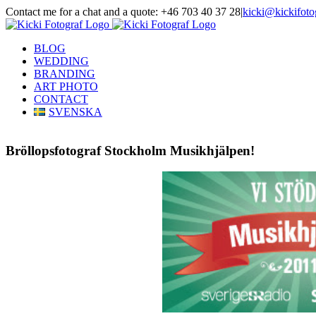
Skip
Contact me for a chat and a quote: +46 703 40 37 28
|
kicki@kickifoto
to
Instagram
Facebook
content
BLOG
WEDDING
BRANDING
ART PHOTO
CONTACT
SVENSKA
Bröllopsfotograf Stockholm Musikhjälpen!