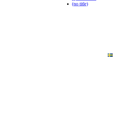
(no title)
ANDING
ART PHOTO
CONTACT
SVENSKA