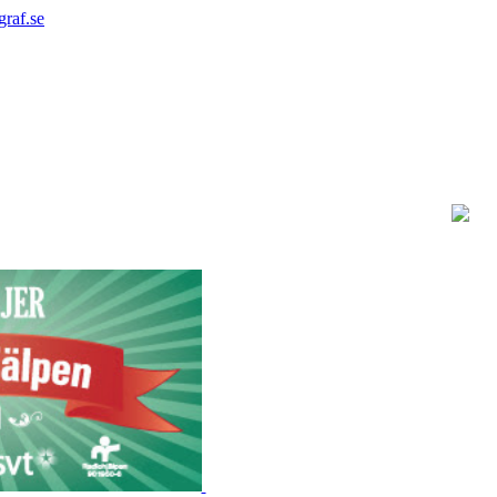
graf.se