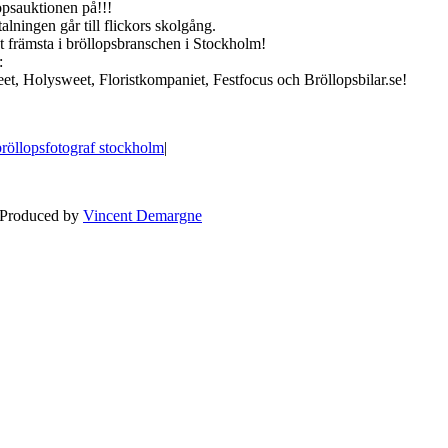
opsauktionen på!!!
talningen går till flickors skolgång.
 absolut främsta i bröllopsbranschen i Stockholm!
:
t, Holysweet, Floristkompaniet, Festfocus och Bröllopsbilar.se!
bröllopsfotograf stockholm
|
BLOG
WEDDING
BR
 Produced by
Vincent Demargne