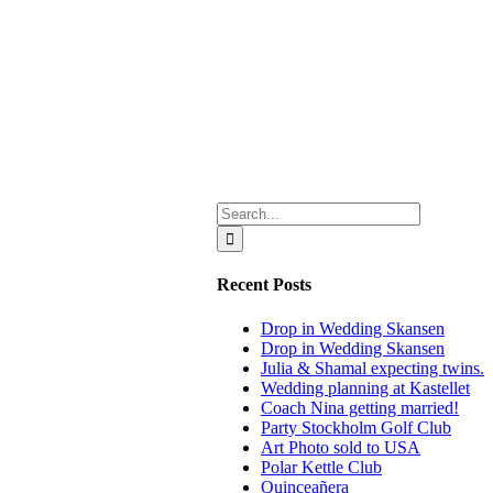
Search
for:
Recent Posts
Drop in Wedding Skansen
Drop in Wedding Skansen
Julia & Shamal expecting twins.
Wedding planning at Kastellet
Coach Nina getting married!
Party Stockholm Golf Club
Art Photo sold to USA
Polar Kettle Club
Quinceañera