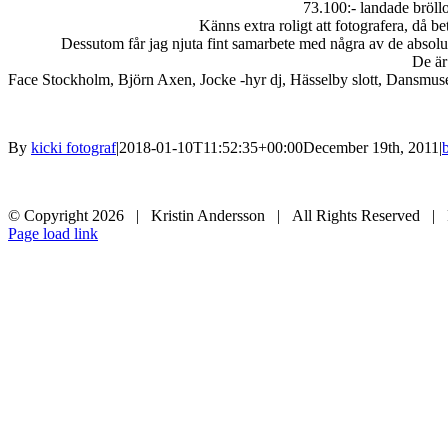
73.100:- landade bröll
Känns extra roligt att fotografera, då be
Dessutom får jag njuta fint samarbete med några av de
De är
Face Stockholm, Björn Axen, Jocke -hyr dj, Hässelby slott, Dansmusee
By
kicki fotograf
|
2018-01-10T11:52:35+00:00
December 19th, 2011
|
© Copyright
2026 | Kristin Andersson | All Rights Reserved |
Instagram
Facebook
Page load link