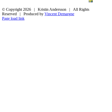
ART PHOTO
CONTACT
SVENSKA
© Copyright
2026 | Kristin Andersson | All Rights
Reserved | Produced by
Vincent Demargne
Instagram
Facebook
Page load link