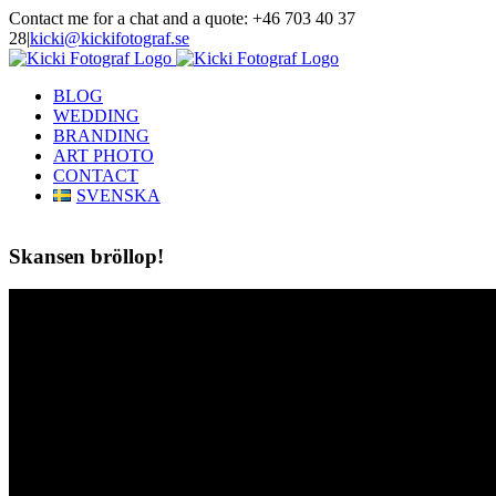
Skip
Contact me for a chat and a quote: +46 703 40 37
to
28
|
kicki@kickifotograf.se
content
Instagram
Facebook
BLOG
WEDDING
BRANDING
ART PHOTO
CONTACT
SVENSKA
Skansen bröllop!