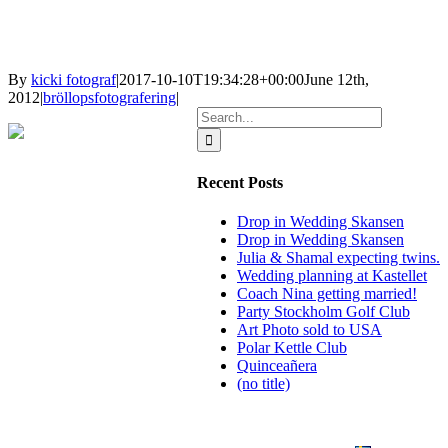
By
kicki fotograf
|
2017-10-10T19:34:28+00:00
June 12th,
2012
|
bröllopsfotografering
|
Search
for:
Recent Posts
Drop in Wedding Skansen
Drop in Wedding Skansen
Julia & Shamal expecting twins.
Wedding planning at Kastellet
Coach Nina getting married!
Party Stockholm Golf Club
Art Photo sold to USA
Polar Kettle Club
Quinceañera
(no title)
BLOG
WEDDING
BRANDING