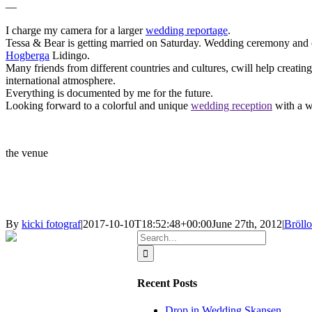
—
I charge my camera for a larger
wedding reportage
.
Tessa & Bear is getting married on Saturday. Wedding ceremony and 
Hogberga
Lidingo.
Many friends from different countries and cultures, cwill help creati
international atmosphere.
Everything is documented by me for the future.
Looking forward to a colorful and unique
wedding reception
with a w
the venue
By
kicki fotograf
|
2017-10-10T18:52:48+00:00
June 27th, 2012
|
Bröllo
Search
for:
Recent Posts
Drop in Wedding Skansen