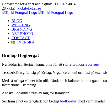
Skip
Contact me for a chat and a quote: +46 703 40 37
to
28
|
kicki@kickifotograf.se
content
Instagram
Facebook
BLOG
WEDDING
BRANDING
ART PHOTO
CONTACT
SVENSKA
Brollop Hogberga!
Nu laddar jag återigen kamerorna för ett större
brollopsreportage
.
Tessa&Björn gifter sig på lördag. Vigsel ceremoni och fest på exclus
Med så många vänner från olika länder och kulturer blir det garanterat
internationell stämning.
Allt skall dokumenteras av mig för framtiden.
Ser fram emot en färgstark och brokig
bröllopsfest
med varmt hjärta!