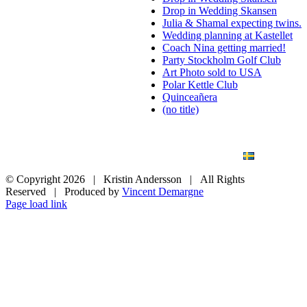
Drop in Wedding Skansen
Julia & Shamal expecting twins.
Wedding planning at Kastellet
Coach Nina getting married!
Party Stockholm Golf Club
Art Photo sold to USA
Polar Kettle Club
Quinceañera
(no title)
BLOG
WEDDING
BRANDING
ART PHOTO
CONTACT
SVENSKA
© Copyright
2026 | Kristin Andersson | All Rights
Reserved | Produced by
Vincent Demargne
Instagram
Facebook
Page load link