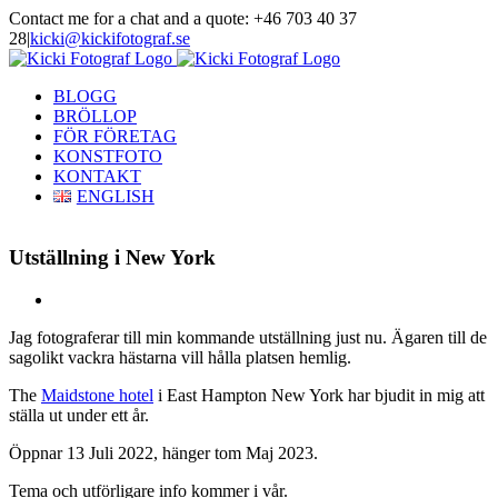
Skip
Contact me for a chat and a quote: +46 703 40 37
to
28
|
kicki@kickifotograf.se
content
Instagram
Facebook
BLOGG
BRÖLLOP
FÖR FÖRETAG
KONSTFOTO
KONTAKT
ENGLISH
Utställning i New York
View
Larger
Jag fotograferar till min kommande utställning just nu. Ägaren till de
Image
sagolikt vackra hästarna vill hålla platsen hemlig.
The
Maidstone hotel
i East Hampton New York har bjudit in mig att
ställa ut under ett år.
Öppnar 13 Juli 2022, hänger tom Maj 2023.
Tema och utförligare info kommer i vår.