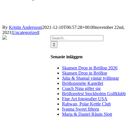
By
Kristin Andersson
|
2021-12-10T06:57:28+00:00
november 22nd,
2021
|
Uncategorized
|
Search
for:
Senaste inläggen
Skansen Drop in Bröllop 2026
Skansen Drop in Bröllop
Julia & Shamal väntar tvillingar
Bröllopsmöte Kastellet
Coach Nina gifter sig
Bröllopsfest Stockholms Golfklubb
Fine Art fotografier USA
Rahwan, Polar Kettle Club
Ivanna Sweet fifteen
Maria & Daniel Rånäs Slott