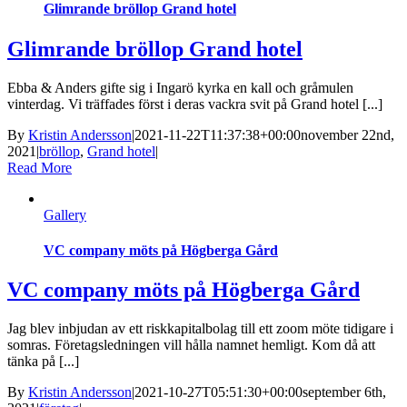
Glimrande bröllop Grand hotel
Glimrande bröllop Grand hotel
Ebba & Anders gifte sig i Ingarö kyrka en kall och gråmulen
vinterdag. Vi träffades först i deras vackra svit på Grand hotel [...]
By
Kristin Andersson
|
2021-11-22T11:37:38+00:00
november 22nd,
2021
|
bröllop
,
Grand hotel
|
Read More
Gallery
VC company möts på Högberga Gård
VC company möts på Högberga Gård
Jag blev inbjudan av ett riskkapitalbolag till ett zoom möte tidigare i
somras. Företagsledningen vill hålla namnet hemligt. Kom då att
tänka på [...]
By
Kristin Andersson
|
2021-10-27T05:51:30+00:00
september 6th,