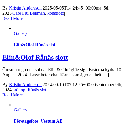
By
Kristin Andersson
|
2025-05-05T14:24:45+00:00
maj 5th,
2025
|
Cafe Fru Bellman
,
konstfoto
|
Read More
Gallery
Elin&Olof Rånäs slott
Elin&Olof Rånäs slott
Ömsom regn och sol när Elin & Olof gifte sig i Fasterna kyrka 10
Augusti 2024. Lasse heter chauffören som äger ett helt [...]
By
Kristin Andersson
|
2024-09-10T07:12:25+00:00
september 9th,
2024
|
bröllop
,
Rånäs slott
|
Read More
Gallery
Företagsfoto, Vestum AB