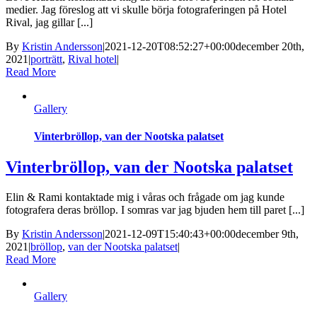
medier. Jag föreslog att vi skulle börja fotograferingen på Hotel
Rival, jag gillar [...]
By
Kristin Andersson
|
2021-12-20T08:52:27+00:00
december 20th,
2021
|
porträtt
,
Rival hotel
|
Read More
Gallery
Vinterbröllop, van der Nootska palatset
Vinterbröllop, van der Nootska palatset
Elin & Rami kontaktade mig i våras och frågade om jag kunde
fotografera deras bröllop. I somras var jag bjuden hem till paret [...]
By
Kristin Andersson
|
2021-12-09T15:40:43+00:00
december 9th,
2021
|
bröllop
,
van der Nootska palatset
|
Read More
Gallery