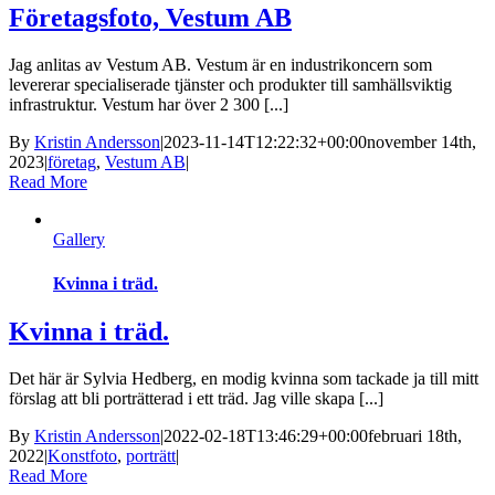
Företagsfoto, Vestum AB
Jag anlitas av Vestum AB. Vestum är en industrikoncern som
levererar specialiserade tjänster och produkter till samhällsviktig
infrastruktur. Vestum har över 2 300 [...]
By
Kristin Andersson
|
2023-11-14T12:22:32+00:00
november 14th,
2023
|
företag
,
Vestum AB
|
Read More
Gallery
Kvinna i träd.
Kvinna i träd.
Det här är Sylvia Hedberg, en modig kvinna som tackade ja till mitt
förslag att bli porträtterad i ett träd. Jag ville skapa [...]
By
Kristin Andersson
|
2022-02-18T13:46:29+00:00
februari 18th,
2022
|
Konstfoto
,
porträtt
|
Read More