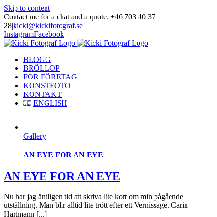
Skip to content
Contact me for a chat and a quote: +46 703 40 37
28
|
kicki@kickifotograf.se
Instagram
Facebook
BLOGG
BRÖLLOP
FÖR FÖRETAG
KONSTFOTO
KONTAKT
ENGLISH
Gallery
AN EYE FOR AN EYE
AN EYE FOR AN EYE
Nu har jag äntligen tid att skriva lite kort om min pågående
utställning. Man blir alltid lite trött efter ett Vernissage. Carin
Hartmann [...]