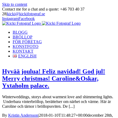
Skip to content
Contact me for a chat and a quote: +46 703 40 37
28
|
kicki@kickifotograf.se
Instagram
Facebook
BLOGG
BRÖLLOP
FÖR FÖRETAG
KONSTFOTO
KONTAKT
ENGLISH
Hyvää joulua! Feliz navidad! God jul!
Merry christmas! Caroline&Oskar,
Yxtaholm palace.
Winterweddings, storys about warmest love and shimmering lights.
Underbara vinterbröllop, berättelser om närhet och värme. Här är
Caroline och tärnor i bröllopssviten. De [...]
By
Kristin Andersson
|
2018-01-10T11:48:27+00:00
december 28th,