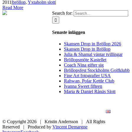
2011
|
bröllop
,
Yxtaholm slott
|
Read More
Search for:
Senaste inläggen
Skansen Drop in Bröllop 2026
Skansen Drop in Bröllop
Julia & Shamal väntar tvillingar
Bröllopsmöte Kastellet
Coach Nina gifter sig
Bröllopsfest Stockholms Golfklubb
Fine Art fotografier USA
Rahwan, Polar Kettle Club
Ivanna Sweet fifteen
Maria & Daniel Rånäs Slott
BLOGG
BRÖLLOP
FÖR FÖRETAG
KONSTFOTO
KONTAKT
ENGLISH
© Copyright
2026 | Kristin Andersson | All Rights
Reserved | Produced by
Vincent Demargne