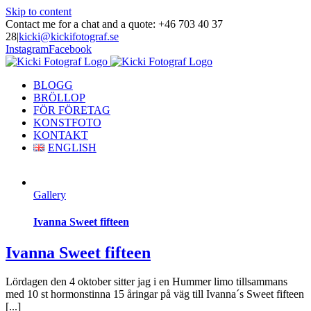
Skip to content
Contact me for a chat and a quote: +46 703 40 37
28
|
kicki@kickifotograf.se
Instagram
Facebook
BLOGG
BRÖLLOP
FÖR FÖRETAG
KONSTFOTO
KONTAKT
ENGLISH
Gallery
Ivanna Sweet fifteen
Ivanna Sweet fifteen
Lördagen den 4 oktober sitter jag i en Hummer limo tillsammans
med 10 st hormonstinna 15 åringar på väg till Ivanna´s Sweet fifteen
[...]