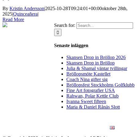
By
Kristin Andersson
|
2025-10-28T09:24:01+00:00
oktober 28th,
2025
|
Quinceañera
|
Read More
Search for:
Senaste inläggen
Skansen Drop in Bröllop 2026
Skansen Drop in Bröllop
Julia & Shamal väntar tvillingar
Bröllopsmöte Kastellet
Coach Nina gifter sig
Bröllopsfest Stockholms Golfklubb
Fine Art fotografier USA
Rahwan, Polar Kettle Club
Ivanna Sweet fifteen
Maria & Daniel Rånäs Slott
BLOGG
BRÖLLOP
FÖR FÖRETAG
KONSTFOTO
KONTAKT
ENGLISH