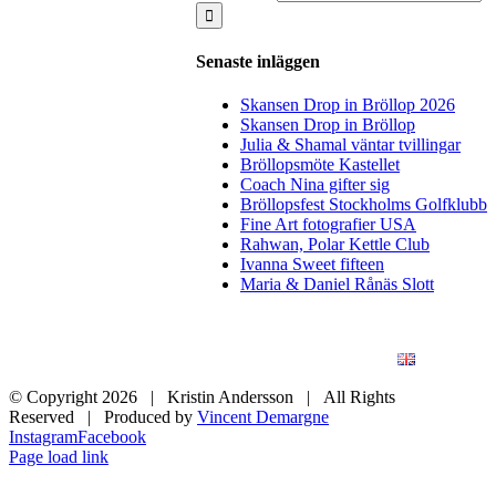
Senaste inläggen
Skansen Drop in Bröllop 2026
Skansen Drop in Bröllop
Julia & Shamal väntar tvillingar
Bröllopsmöte Kastellet
Coach Nina gifter sig
Bröllopsfest Stockholms Golfklubb
Fine Art fotografier USA
Rahwan, Polar Kettle Club
Ivanna Sweet fifteen
Maria & Daniel Rånäs Slott
BLOGG
BRÖLLOP
FÖR FÖRETAG
KONSTFOTO
KONTAKT
ENGLISH
© Copyright
2026 | Kristin Andersson | All Rights
Reserved | Produced by
Vincent Demargne
Instagram
Facebook
Page load link