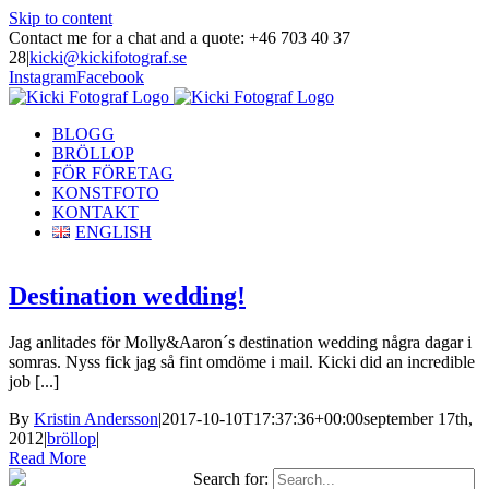
Skip to content
Contact me for a chat and a quote: +46 703 40 37
28
|
kicki@kickifotograf.se
Instagram
Facebook
BLOGG
BRÖLLOP
FÖR FÖRETAG
KONSTFOTO
KONTAKT
ENGLISH
Destination wedding!
Jag anlitades för Molly&Aaron´s destination wedding några dagar i
somras. Nyss fick jag så fint omdöme i mail. Kicki did an incredible
job [...]
By
Kristin Andersson
|
2017-10-10T17:37:36+00:00
september 17th,
2012
|
bröllop
|
Read More
Search for: