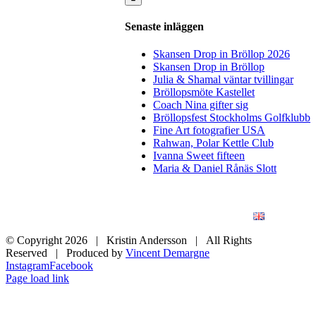
Senaste inläggen
Skansen Drop in Bröllop 2026
Skansen Drop in Bröllop
Julia & Shamal väntar tvillingar
Bröllopsmöte Kastellet
Coach Nina gifter sig
Bröllopsfest Stockholms Golfklubb
Fine Art fotografier USA
Rahwan, Polar Kettle Club
Ivanna Sweet fifteen
Maria & Daniel Rånäs Slott
BLOGG
BRÖLLOP
FÖR FÖRETAG
KONSTFOTO
KONTAKT
ENGLISH
© Copyright
2026 | Kristin Andersson | All Rights
Reserved | Produced by
Vincent Demargne
Instagram
Facebook
Page load link