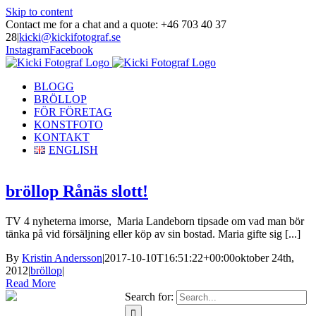
Skip to content
Contact me for a chat and a quote: +46 703 40 37
28
|
kicki@kickifotograf.se
Instagram
Facebook
BLOGG
BRÖLLOP
FÖR FÖRETAG
KONSTFOTO
KONTAKT
ENGLISH
bröllop Rånäs slott!
TV 4 nyheterna imorse, Maria Landeborn tipsade om vad man bör
tänka på vid försäljning eller köp av sin bostad. Maria gifte sig [...]
By
Kristin Andersson
|
2017-10-10T16:51:22+00:00
oktober 24th,
2012
|
bröllop
|
Read More
Search for: