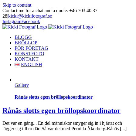
Skip to content
Contact me for a chat and a quote: +46 703 40 37
28
|
kicki@kickifotograf.se
Instagram
Facebook
BLOGG
BRÖLLOP
FÖR FÖRETAG
KONSTFOTO
KONTAKT
ENGLISH
Gallery
Rånäs slotts egen bröllopskoordinator
Rånäs slotts egen bröllopskoordinator
Det var en gång... En del människor smyger sig in i hjärtat och
lägger sig till ro där. Så var det med Pernilla Åkerberg-Rånäs [...]