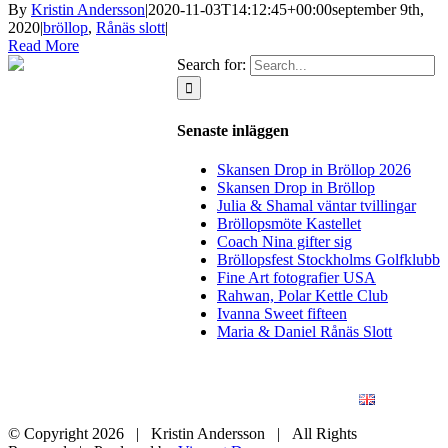
By
Kristin Andersson
|
2020-11-03T14:12:45+00:00
september 9th,
2020
|
bröllop
,
Rånäs slott
|
Read More
Search for:
Senaste inläggen
Skansen Drop in Bröllop 2026
Skansen Drop in Bröllop
Julia & Shamal väntar tvillingar
Bröllopsmöte Kastellet
Coach Nina gifter sig
Bröllopsfest Stockholms Golfklubb
Fine Art fotografier USA
Rahwan, Polar Kettle Club
Ivanna Sweet fifteen
Maria & Daniel Rånäs Slott
BLOGG
BRÖLLOP
FÖR FÖRETAG
KONSTFOTO
KONTAKT
ENGLISH
© Copyright
2026 | Kristin Andersson | All Rights