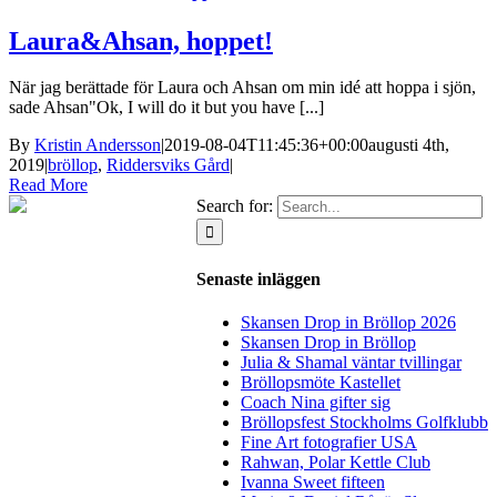
Laura&Ahsan, hoppet!
När jag berättade för Laura och Ahsan om min idé att hoppa i sjön,
sade Ahsan"Ok, I will do it but you have [...]
By
Kristin Andersson
|
2019-08-04T11:45:36+00:00
augusti 4th,
2019
|
bröllop
,
Riddersviks Gård
|
Read More
Search for:
Senaste inläggen
Skansen Drop in Bröllop 2026
Skansen Drop in Bröllop
Julia & Shamal väntar tvillingar
Bröllopsmöte Kastellet
Coach Nina gifter sig
Bröllopsfest Stockholms Golfklubb
Fine Art fotografier USA
Rahwan, Polar Kettle Club
Ivanna Sweet fifteen