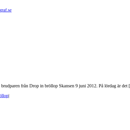
graf.se
rudparen från Drop in bröllop Skansen 9 juni 2012. På lördag är det [.
öllop
|