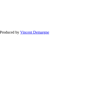
BLOGG
BRÖLLOP
FÖR F
 Produced by
Vincent Demargne