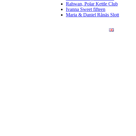
Rahwan, Polar Kettle Club
Ivanna Sweet fifteen
Maria & Daniel Rånäs Slott
ÖRETAG
KONSTFOTO
KONTAKT
ENGLISH