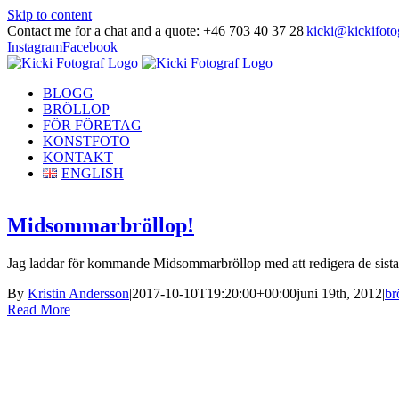
Skip to content
Contact me for a chat and a quote: +46 703 40 37 28
|
kicki@kickifoto
Instagram
Facebook
BLOGG
BRÖLLOP
FÖR FÖRETAG
KONSTFOTO
KONTAKT
ENGLISH
Midsommarbröllop!
Jag laddar för kommande Midsommarbröllop med att redigera de sista b
By
Kristin Andersson
|
2017-10-10T19:20:00+00:00
juni 19th, 2012
|
br
Read More