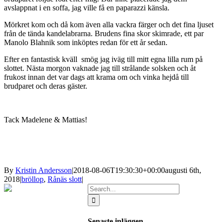
avslappnat i en soffa, jag ville få en paparazzi känsla.
Mörkret kom och då kom även alla vackra färger och det fina ljuset
från de tända kandelabrarna. Brudens fina skor skimrade, ett par
Manolo Blahnik som inköptes redan för ett år sedan.
Efter en fantastisk kväll smög jag iväg till mitt egna lilla rum på
slottet. Nästa morgon vaknade jag till strålande solsken och åt
frukost innan det var dags att krama om och vinka hejdå till
brudparet och deras gäster.
Tack Madelene & Mattias!
By
Kristin Andersson
|
2018-08-06T19:30:30+00:00
augusti 6th,
2018
|
bröllop
,
Rånäs slott
|
Search
for:
Senaste inläggen