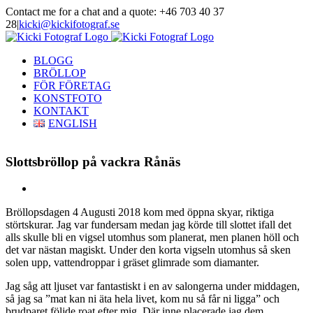
Skip
Contact me for a chat and a quote: +46 703 40 37
to
28
|
kicki@kickifotograf.se
content
Instagram
Facebook
BLOGG
BRÖLLOP
FÖR FÖRETAG
KONSTFOTO
KONTAKT
ENGLISH
Slottsbröllop på vackra Rånäs
View
Larger
Bröllopsdagen 4 Augusti 2018 kom med öppna skyar, riktiga
Image
störtskurar. Jag var fundersam medan jag körde till slottet ifall det
alls skulle bli en vigsel utomhus som planerat, men planen höll och
det var nästan magiskt. Under den korta vigseln utomhus så sken
solen upp, vattendroppar i gräset glimrade som diamanter.
Jag såg att ljuset var fantastiskt i en av salongerna under middagen,
så jag sa ”mat kan ni äta hela livet, kom nu så får ni ligga” och
brudparet följde roat efter mig. Där inne placerade jag dem