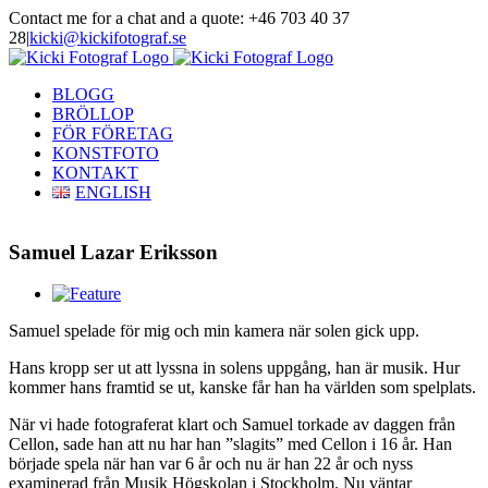
Skip
Contact me for a chat and a quote: +46 703 40 37
to
28
|
kicki@kickifotograf.se
content
Instagram
Facebook
BLOGG
BRÖLLOP
FÖR FÖRETAG
KONSTFOTO
KONTAKT
ENGLISH
Samuel Lazar Eriksson
View
Larger
Samuel spelade för mig och min kamera när solen gick upp.
Image
Hans kropp ser ut att lyssna in solens uppgång, han är musik. Hur
kommer hans framtid se ut, kanske får han ha världen som spelplats.
När vi hade fotograferat klart och Samuel torkade av daggen från
Cellon, sade han att nu har han ”slagits” med Cellon i 16 år. Han
började spela när han var 6 år och nu är han 22 år och nyss
examinerad från Musik Högskolan i Stockholm. Nu väntar