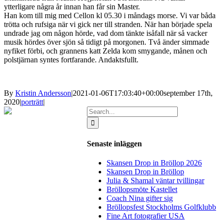
ytterligare några år innan han får sin Master.
Han kom till mig med Cellon kl 05.30 i måndags morse. Vi var båda
trötta och rufsiga när vi gick ner till stranden. När han började spela
undrade jag om någon hörde, vad dom tänkte isåfall när så vacker
musik hördes över sjön så tidigt på morgonen. Två änder simmade
nyfiket förbi, och grannens katt Zelda kom smygande, månen och
polstjärnan syntes fortfarande. Andaktsfullt.
By
Kristin Andersson
|
2021-01-06T17:03:40+00:00
september 17th,
2020
|
porträtt
|
Search
for:
Senaste inläggen
Skansen Drop in Bröllop 2026
Skansen Drop in Bröllop
Julia & Shamal väntar tvillingar
Bröllopsmöte Kastellet
Coach Nina gifter sig
Bröllopsfest Stockholms Golfklubb
Fine Art fotografier USA