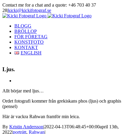
Skip
Contact me for a chat and a quote: +46 703 40 37
to
28
|
kicki@kickifotograf.se
content
Instagram
Facebook
BLOGG
BRÖLLOP
FÖR FÖRETAG
KONSTFOTO
KONTAKT
ENGLISH
Ljus.
View
Larger
Allt börjar med ljus…
Image
Ordet fotografi kommer från grekiskans phos (ljus) och graphis
(pensel)
Här är vackra Rahwan framför min leica.
By
Kristin Andersson
|
2022-04-13T06:48:45+00:00
april 13th,
2022
|
porträtt
,
Rahwan
|