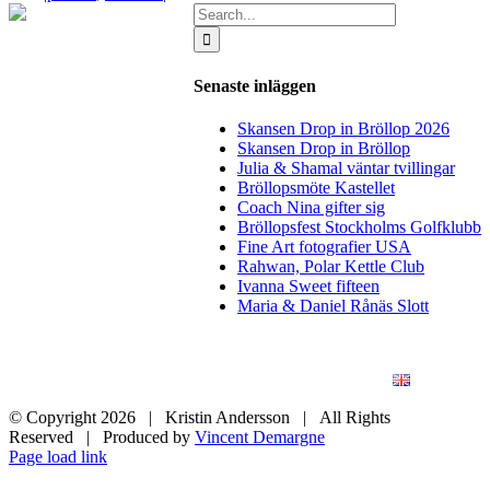
Search
for:
Senaste inläggen
Skansen Drop in Bröllop 2026
Skansen Drop in Bröllop
Julia & Shamal väntar tvillingar
Bröllopsmöte Kastellet
Coach Nina gifter sig
Bröllopsfest Stockholms Golfklubb
Fine Art fotografier USA
Rahwan, Polar Kettle Club
Ivanna Sweet fifteen
Maria & Daniel Rånäs Slott
BLOGG
BRÖLLOP
FÖR FÖRETAG
KONSTFOTO
KONTAKT
ENGLISH
© Copyright
2026 | Kristin Andersson | All Rights
Reserved | Produced by
Vincent Demargne
Instagram
Facebook
Page load link