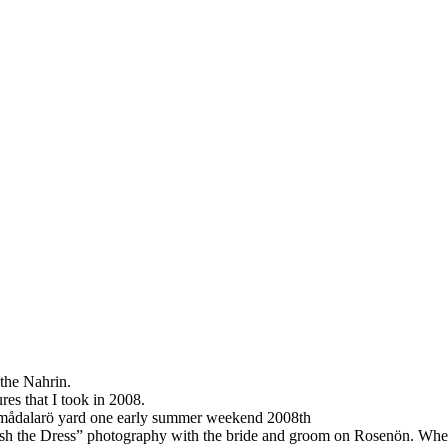
the
Nahrin
.
ures that I took
in 2008.
mådalarö
yard
one early summer
weekend
2008th
ash
the
Dress
”
photography with
the bride and groom
on
Rosenön
.
Whe