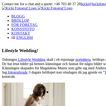
Skip
Contact me for a chat and a quote: +46 703 40 37 28
|
kicki@kickifoto
to
Instagram
Facebook
content
BLOGG
BRÖLLOP
FÖR FÖRETAG
KONSTFOTO
KONTAKT
ENGLISH
Lifestyle Wedding!
Tidningen
Lifestyle Wedding
skall i ett reportage
porträttera
bröllops 
De har letat bilder på hennes klänningar och fastnat för några bilder 
Klänningen skapades för Magdalena Maren som gifte sig med Andre
Jag
fotograferade
3 dagars bröllopet tom söndagen då jag gjorde en ”
kemtvätt.