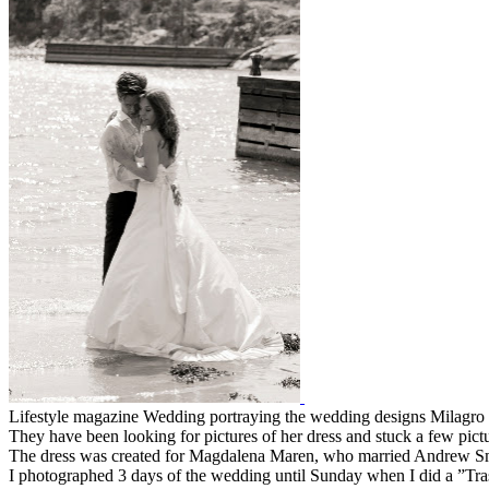
Lifestyle
magazine
Wedding
portraying
the
wedding
designs
Milagro
They have
been looking for
pictures of
her
dress and
stuck
a few
pict
The dress
was created for
Magdalena
Maren
, who married
Andrew
S
I photographed
3 days of
the wedding
until Sunday
when I
did a ”
Tr