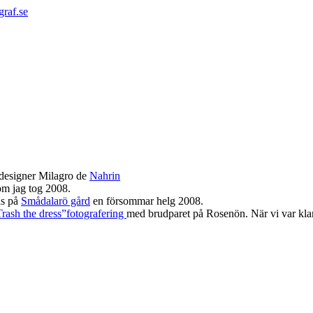
graf.se
designer Milagro de
Nahrin
som jag tog 2008.
as på
Smådalarö gård
en försommar helg 2008.
Trash the dress”fotografering
med brudparet på Rosenön. När vi var klara