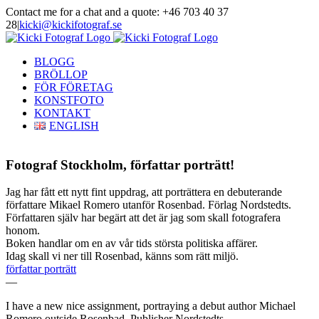
Skip
Contact me for a chat and a quote: +46 703 40 37
to
28
|
kicki@kickifotograf.se
content
Instagram
Facebook
BLOGG
BRÖLLOP
FÖR FÖRETAG
KONSTFOTO
KONTAKT
ENGLISH
Fotograf Stockholm, författar porträtt!
Jag har fått ett nytt fint uppdrag, att porträttera en debuterande
författare Mikael Romero utanför Rosenbad. Förlag Nordstedts.
Författaren själv har begärt att det är jag som skall fotografera
honom.
Boken handlar om en av vår tids största politiska affärer.
Idag skall vi ner till Rosenbad, känns som rätt miljö.
författar porträtt
—
I
have a new
nice
assignment
,
portraying
a
debut
author
Michael
Romero
outside
Rosenbad.
Publisher
Nordstedts
.