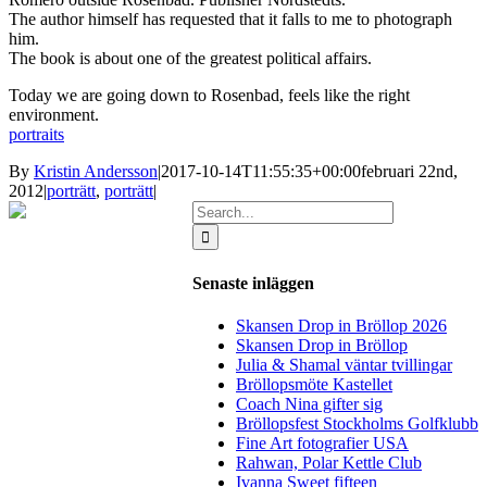
The author
himself has requested
that it
falls to me to
photograph
him.
The book is about
one
of the greatest
political affairs.
Today we are going
down to
Rosenbad
, feels like
the right
environment.
portraits
By
Kristin Andersson
|
2017-10-14T11:55:35+00:00
februari 22nd,
2012
|
porträtt
,
porträtt
|
Search
for:
Senaste inläggen
Skansen Drop in Bröllop 2026
Skansen Drop in Bröllop
Julia & Shamal väntar tvillingar
Bröllopsmöte Kastellet
Coach Nina gifter sig
Bröllopsfest Stockholms Golfklubb
Fine Art fotografier USA
Rahwan, Polar Kettle Club
Ivanna Sweet fifteen