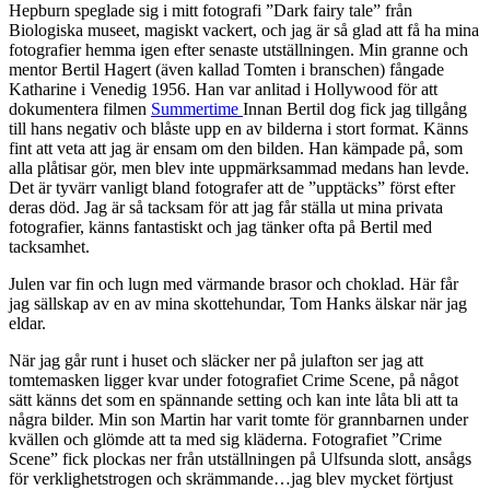
Hepburn speglade sig i mitt fotografi ”Dark fairy tale” från
Biologiska museet, magiskt vackert, och jag är så glad att få ha mina
fotografier hemma igen efter senaste utställningen. Min granne och
mentor Bertil Hagert (även kallad Tomten i branschen) fångade
Katharine i Venedig 1956. Han var anlitad i Hollywood för att
dokumentera filmen
Summertime
Innan Bertil dog fick jag tillgång
till hans negativ och blåste upp en av bilderna i stort format. Känns
fint att veta att jag är ensam om den bilden. Han kämpade på, som
alla plåtisar gör, men blev inte uppmärksammad medans han levde.
Det är tyvärr vanligt bland fotografer att de ”upptäcks” först efter
deras död. Jag är så tacksam för att jag får ställa ut mina privata
fotografier, känns fantastiskt och jag tänker ofta på Bertil med
tacksamhet.
Julen var fin och lugn med värmande brasor och choklad. Här får
jag sällskap av en av mina skottehundar, Tom Hanks älskar när jag
eldar.
När jag går runt i huset och släcker ner på julafton ser jag att
tomtemasken ligger kvar under fotografiet Crime Scene, på något
sätt känns det som en spännande setting och kan inte låta bli att ta
några bilder. Min son Martin har varit tomte för grannbarnen under
kvällen och glömde att ta med sig kläderna. Fotografiet ”Crime
Scene” fick plockas ner från utställningen på Ulfsunda slott, ansågs
för verklighetstrogen och skrämmande…jag blev mycket förtjust