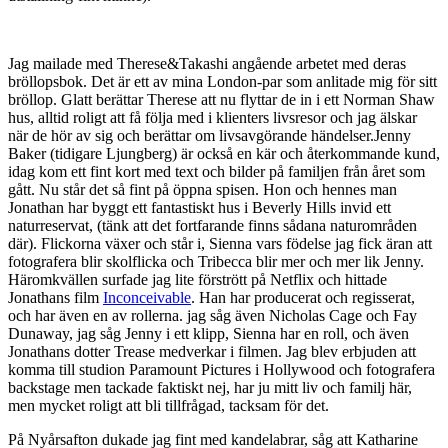
Jag mailade med Therese&Takashi angående arbetet med deras
bröllopsbok. Det är ett av mina London-par som anlitade mig för sitt
bröllop. Glatt berättar Therese att nu flyttar de in i ett Norman Shaw
hus, alltid roligt att få följa med i klienters livsresor och jag älskar
när de hör av sig och berättar om livsavgörande händelser.
Jenny
Baker (tidigare Ljungberg) är också en kär och återkommande kund,
idag kom ett fint kort med text och bilder på familjen från året som
gått. Nu står det så fint på öppna spisen. Hon och hennes man
Jonathan har byggt ett fantastiskt hus i Beverly Hills invid ett
naturreservat, (tänk att det fortfarande finns sådana naturområden
där). Flickorna växer och står i, Sienna vars födelse jag fick äran att
fotografera blir skolflicka och Tribecca blir mer och mer lik Jenny.
Häromkvällen surfade jag lite förstrött på Netflix och hittade
Jonathans film
Inconceivable
. Han har producerat och regisserat,
och har även en av rollerna. jag såg även Nicholas Cage och Fay
Dunaway, jag såg Jenny i ett klipp, Sienna har en roll, och även
Jonathans dotter Trease medverkar i filmen. Jag blev erbjuden att
komma till studion Paramount Pictures i Hollywood och fotografera
backstage men tackade faktiskt nej, har ju mitt liv och familj här,
men mycket roligt att bli tillfrågad, tacksam för det.
På Nyårsafton dukade jag fint med kandelabrar, såg att Katharine