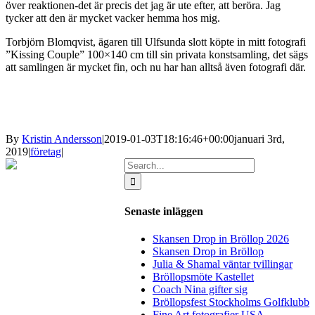
över reaktionen-det är precis det jag är ute efter, att beröra. Jag
tycker att den är mycket vacker hemma hos mig.
Torbjörn Blomqvist, ägaren till Ulfsunda slott köpte in mitt fotografi
”Kissing Couple” 100×140 cm till sin privata konstsamling, det sägs
att samlingen är mycket fin, och nu har han alltså även fotografi där.
By
Kristin Andersson
|
2019-01-03T18:16:46+00:00
januari 3rd,
2019
|
företag
|
Search
for:
Senaste inläggen
Skansen Drop in Bröllop 2026
Skansen Drop in Bröllop
Julia & Shamal väntar tvillingar
Bröllopsmöte Kastellet
Coach Nina gifter sig
Bröllopsfest Stockholms Golfklubb
Fine Art fotografier USA