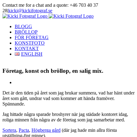
Skip
Contact me for a chat and a quote: +46 703 40 37
to
28
|
kicki@kickifotograf.se
content
Instagram
Facebook
BLOGG
BRÖLLOP
FÖR FÖRETAG
KONSTFOTO
KONTAKT
ENGLISH
Företag, konst och bröllop, en salig mix.
View
Larger
Det är den tiden på året som jag brukar summera, vad har hänt under
Image
året som gått, undrar vad som kommer att hända framöver.
Spännande.
Jag hittade några sparade broshyrer när jag städade kontoret idag,
roliga minnen från några av de företag som jag samarbetar med.
Sortera
,
Pacta
,
Högberga gård
(där jag hade min allra första
utställning-fint minne).