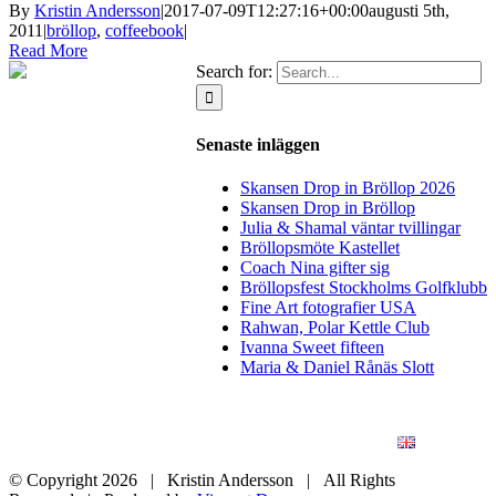
By
Kristin Andersson
|
2017-07-09T12:27:16+00:00
augusti 5th,
2011
|
bröllop
,
coffeebook
|
Read More
Search for:
Senaste inläggen
Skansen Drop in Bröllop 2026
Skansen Drop in Bröllop
Julia & Shamal väntar tvillingar
Bröllopsmöte Kastellet
Coach Nina gifter sig
Bröllopsfest Stockholms Golfklubb
Fine Art fotografier USA
Rahwan, Polar Kettle Club
Ivanna Sweet fifteen
Maria & Daniel Rånäs Slott
BLOGG
BRÖLLOP
FÖR FÖRETAG
KONSTFOTO
KONTAKT
ENGLISH
© Copyright
2026 | Kristin Andersson | All Rights