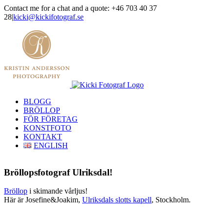
Skip
Contact me for a chat and a quote: +46 703 40 37
to
28
|
kicki@kickifotograf.se
content
Instagram
Facebook
BLOGG
BRÖLLOP
FÖR FÖRETAG
KONSTFOTO
KONTAKT
ENGLISH
Bröllopsfotograf Ulriksdal!
Bröllop
i skimande vårljus!
Här är Josefine&Joakim,
Ulriksdals slotts kapell
, Stockholm.