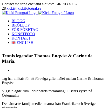
Skip
Contact me for a chat and a quote: +46 703 40 37
to
28
|
kicki@kickifotograf.se
content
Instagram
Facebook
BLOGG
BRÖLLOP
FÖR FÖRETAG
KONSTFOTO
KONTAKT
ENGLISH
Tennis legendar Thomas Enqvist & Carine de
Maria.
View
Larger
Jag har anlitats för att föreviga giftermålet mellan Carine & Thomas
Image
Enqvist.
Vigseln ägde rum i brudparets församling i Oscars kyrka på
Östermalm.
De närmaste familjemedlemmarna från Frankrike och Sverige
närvarade.