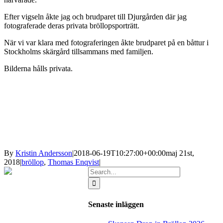
Efter vigseln åkte jag och brudparet till Djurgården där jag
fotograferade deras privata bröllopsporträtt.
När vi var klara med fotograferingen åkte brudparet på en båttur i
Stockholms skärgård tillsammans med familjen.
Bilderna hålls privata.
By
Kristin Andersson
|
2018-06-19T10:27:00+00:00
maj 21st,
2018
|
bröllop
,
Thomas Enqvist
|
Search
for:
Senaste inläggen