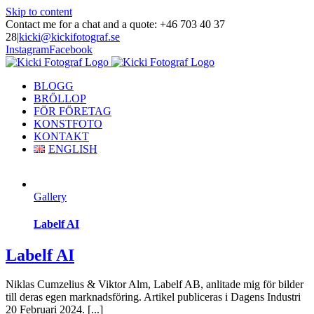
Skip to content
Contact me for a chat and a quote: +46 703 40 37
28
|
kicki@kickifotograf.se
Instagram
Facebook
BLOGG
BRÖLLOP
FÖR FÖRETAG
KONSTFOTO
KONTAKT
ENGLISH
Gallery
Labelf AI
Labelf AI
Niklas Cumzelius & Viktor Alm, Labelf AB, anlitade mig för bilder
till deras egen marknadsföring. Artikel publiceras i Dagens Industri
20 Februari 2024. [...]