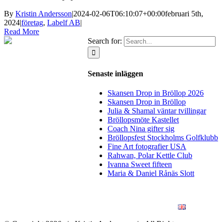
By
Kristin Andersson
|
2024-02-06T06:10:07+00:00
februari 5th,
2024
|
företag
,
Labelf AB
|
Read More
Search for:
Senaste inläggen
Skansen Drop in Bröllop 2026
Skansen Drop in Bröllop
Julia & Shamal väntar tvillingar
Bröllopsmöte Kastellet
Coach Nina gifter sig
Bröllopsfest Stockholms Golfklubb
Fine Art fotografier USA
Rahwan, Polar Kettle Club
Ivanna Sweet fifteen
Maria & Daniel Rånäs Slott
BLOGG
BRÖLLOP
FÖR FÖRETAG
KONSTFOTO
KONTAKT
ENGLISH