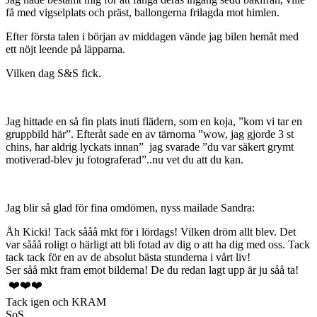
få med vigselplats och präst, ballongerna frilagda mot himlen.
Efter första talen i början av middagen vände jag bilen hemåt med
ett nöjt leende på läpparna.
Vilken dag S&S fick.
Jag hittade en så fin plats inuti flädern, som en koja, ”kom vi tar en
gruppbild här”. Efteråt sade en av tärnorna ”wow, jag gjorde 3 st
chins, har aldrig lyckats innan” jag svarade ”du var säkert grymt
motiverad-blev ju fotograferad”..nu vet du att du kan.
Jag blir så glad för fina omdömen, nyss mailade Sandra:
Åh Kicki! Tack sååå mkt för i lördags! Vilken dröm allt blev. Det
var sååå roligt o härligt att bli fotad av dig o att ha dig med oss. Tack
tack tack för en av de absolut bästa stunderna i vårt liv!
Ser såå mkt fram emot bilderna! De du redan lagt upp är ju såå ta!
❤️❤️❤️
Tack igen och KRAM
SoS