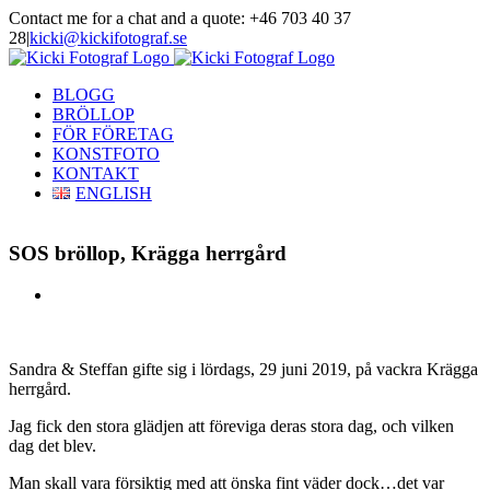
Skip
Contact me for a chat and a quote: +46 703 40 37
to
28
|
kicki@kickifotograf.se
content
Instagram
Facebook
BLOGG
BRÖLLOP
FÖR FÖRETAG
KONSTFOTO
KONTAKT
ENGLISH
SOS bröllop, Krägga herrgård
View
Larger
Image
Sandra & Steffan gifte sig i lördags, 29 juni 2019, på vackra Krägga
herrgård.
Jag fick den stora glädjen att föreviga deras stora dag, och vilken
dag det blev.
Man skall vara försiktig med att önska fint väder dock…det var