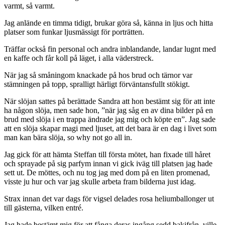
varmt, så varmt.
Jag anlände en timma tidigt, brukar göra så, känna in ljus och hitta
platser som funkar ljusmässigt för porträtten.
Träffar också fin personal och andra inblandande, landar lugnt med
en kaffe och får koll på läget, i alla väderstreck.
När jag så småningom knackade på hos brud och tärnor var
stämningen på topp, spralligt härligt förväntansfullt stökigt.
När slöjan sattes på berättade Sandra att hon bestämt sig för att inte
ha någon slöja, men sade hon, ”när jag såg en av dina bilder på en
brud med slöja i en trappa ändrade jag mig och köpte en”. Jag sade
att en slöja skapar magi med ljuset, att det bara är en dag i livet som
man kan bära slöja, so why not go all in.
Jag gick för att hämta Steffan till första mötet, han fixade till håret
och sprayade på sig parfym innan vi gick iväg till platsen jag hade
sett ut. De möttes, och nu tog jag med dom på en liten promenad,
visste ju hur och var jag skulle arbeta fram bilderna just idag.
Strax innan det var dags för vigsel delades rosa heliumballonger ut
till gästerna, vilken entré.
Jag hade bestämt mig för att fånga deras ingång sedd bakifrån, ville