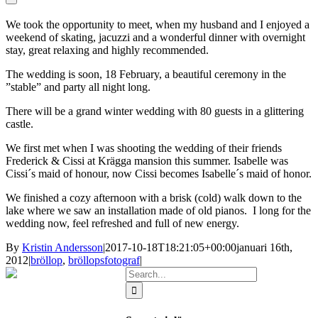
We
took the opportunity to
meet,
when
my husband and I
enjoyed
a
weekend
of
skating,
j
acuzzi and
a wonderful
dinner
with overnight
stay
,
great
relaxing and
highly recommended.
The wedding is
soon
,
18 February,
a beautiful
ceremony in the
”
stable”
and party
all night
long
.
There will be
a grand
winter
wedding
with
80
guests in a
glittering
castle.
We first met when I was shooting the wedding of their
friends
Frederick
&
Cissi
at
Krägga mansion
this summer.
Isabelle
was
Cissi´s
maid
of honour
,
now
Cissi
become
s I
sabelle´s
maid
of honor
.
We finished
a cozy
afternoon with
a brisk
(cold
)
walk
down to the
lake
where we saw
an installation
made ​​of
old
pianos
.
I long
for the
wedding
now
,
feel
refreshed and
full of
new energy.
By
Kristin Andersson
|
2017-10-18T18:21:05+00:00
januari 16th,
2012
|
bröllop
,
bröllopsfotograf
|
Search
for: