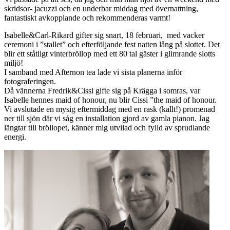
skridsor- jacuzzi och en underbar middag med övernattning,
fantastiskt avkopplande och rekommenderas varmt!
Isabelle&Carl-Rikard gifter sig snart, 18 februari, med vacker
ceremoni i ”stallet” och efterföljande fest natten lång på slottet. Det
blir ett ståtligt vinterbröllop med ett 80 tal gäster i glimrande slotts
miljö!
I samband med Afternon tea lade vi sista planerna inför
fotograferingen.
Då vännerna Fredrik&Cissi gifte sig på Krägga i somras, var
Isabelle hennes maid of honour, nu blir Cissi ”the maid of honour.
Vi avslutade en mysig eftermiddag med en rask (kallt!) promenad
ner till sjön där vi såg en installation gjord av gamla pianon. Jag
längtar till bröllopet, känner mig utvilad och fylld av sprudlande
energi.