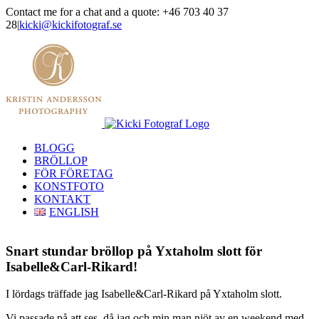
Skip
Contact me for a chat and a quote: +46 703 40 37
to
28
|
kicki@kickifotograf.se
content
Instagram
Facebook
BLOGG
BRÖLLOP
FÖR FÖRETAG
KONSTFOTO
KONTAKT
ENGLISH
Snart stundar bröllop på Yxtaholm slott för
Isabelle&Carl-Rikard!
I lördags träffade jag Isabelle&Carl-Rikard på Yxtaholm slott.
Vi passade på att ses, då jag och min man njöt av en weekend med