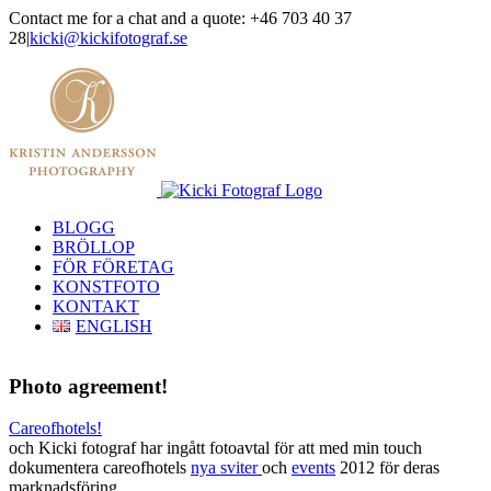
Skip
Contact me for a chat and a quote: +46 703 40 37
to
28
|
kicki@kickifotograf.se
content
Instagram
Facebook
BLOGG
BRÖLLOP
FÖR FÖRETAG
KONSTFOTO
KONTAKT
ENGLISH
Photo agreement!
Careofhotels!
och Kicki fotograf har ingått fotoavtal för att med min touch
dokumentera careofhotels
nya sviter
och
events
2012 för deras
marknadsföring.