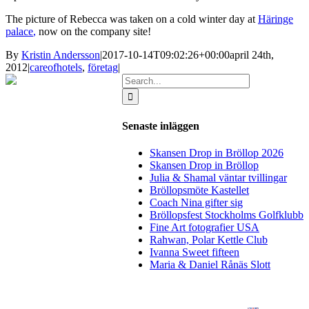
The picture of
Rebecca
was taken on
a cold winter day
at
Häringe
palace
,
now
on the company
site!
By
Kristin Andersson
|
2017-10-14T09:02:26+00:00
april 24th,
2012
|
careofhotels
,
företag
|
Search
for:
Senaste inläggen
Skansen Drop in Bröllop 2026
Skansen Drop in Bröllop
Julia & Shamal väntar tvillingar
Bröllopsmöte Kastellet
Coach Nina gifter sig
Bröllopsfest Stockholms Golfklubb
Fine Art fotografier USA
Rahwan, Polar Kettle Club
Ivanna Sweet fifteen
Maria & Daniel Rånäs Slott
BLOGG
BRÖLLOP
FÖR FÖRETAG