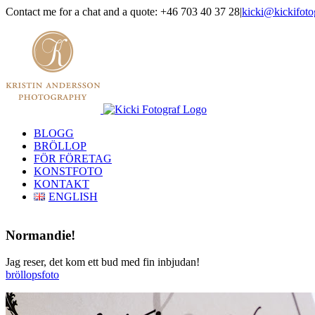
Skip
Contact me for a chat and a quote: +46 703 40 37 28
|
kicki@kickifoto
to
Instagram
Facebook
content
BLOGG
BRÖLLOP
FÖR FÖRETAG
KONSTFOTO
KONTAKT
ENGLISH
Normandie!
Jag reser, det kom ett bud med fin inbjudan!
bröllopsfoto