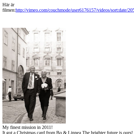
Här är
filmen:
http://vimeo.com/couchmode/user6176157/videos/sort:date/2
M
y
finest
mission
in 2011
!
It
got
a Christmas card
from
Bo &
Linnea
The
brighter future
is ours!