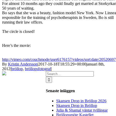
For
almost 10
months ago
they could
finally
get married
at Storkyrka
50
years of waiting
.
Bo
says
that she was a
beauty
,
fashion model
New York.
Now
Linne
responsible
for the training of
psychotherapists
in Sweden
, Bo
is still
running
their
law offices.
The circle is closed
!
Here’s
the movie
:
http://vimeo.com/couchmode/user6176157/videos/sort:date/20520697
By
Kristin Andersson
|
2017-10-18T18:55:29+00:00
januari 8th,
2012
|
bröllop
,
bröllopsfotograf
|
Search
for:
Senaste inläggen
Skansen Drop in Bröllop 2026
Skansen Drop in Bröllop
Julia & Shamal väntar tvillingar
Bröllopsmöte Kastellet