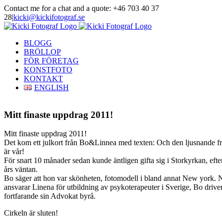
Skip
Contact me for a chat and a quote: +46 703 40 37
to
28
|
kicki@kickifotograf.se
content
Instagram
Facebook
BLOGG
BRÖLLOP
FÖR FÖRETAG
KONSTFOTO
KONTAKT
ENGLISH
Mitt finaste uppdrag 2011!
Mitt finaste uppdrag 2011!
Det kom ett julkort från Bo&Linnea med texten: Och den ljusnande f
är vår!
För snart 10 månader sedan kunde äntligen gifta sig i Storkyrkan, efte
års väntan.
Bo säger att hon var skönheten, fotomodell i bland annat New york. 
ansvarar Linena för utbildning av psykoterapeuter i Sverige, Bo drive
fortfarande sin Advokat byrå.
Cirkeln är sluten!