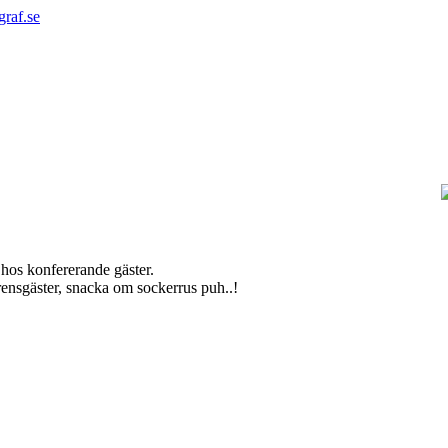
graf.se
hos konfererande gäster.
ensgäster, snacka om sockerrus puh..!