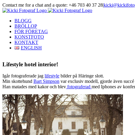
Skip
Contact me for a chat and a quote: +46 703 40 37 28
|
kicki@kickifoto
to
Instagram
Facebook
content
BLOGG
BRÖLLOP
FÖR FÖRETAG
KONSTFOTO
KONTAKT
ENGLISH
Lifestyle hotel interior!
Igår fotograferade jag
lifestyle
bilder på Häringe slott.
Min skottehund
Bart Simpson
var exclusiv modell, gjorde även succé 
Han matades med kakor och blev
fotograferad
med Iphones av konfer