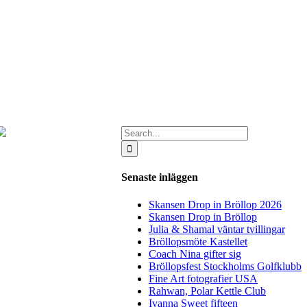
Search
for:
Senaste inläggen
Skansen Drop in Bröllop 2026
Skansen Drop in Bröllop
Julia & Shamal väntar tvillingar
Bröllopsmöte Kastellet
Coach Nina gifter sig
Bröllopsfest Stockholms Golfklubb
Fine Art fotografier USA
Rahwan, Polar Kettle Club
Ivanna Sweet fifteen