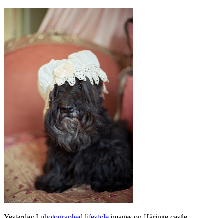
Yesterday
I
photographed
lifestyle
images on
Häringe
castle.