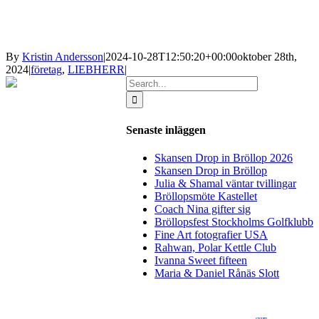
By
Kristin Andersson
|
2024-10-28T12:50:20+00:00
oktober 28th,
2024
|
företag
,
LIEBHERR
|
Search
for:
Senaste inläggen
Skansen Drop in Bröllop 2026
Skansen Drop in Bröllop
Julia & Shamal väntar tvillingar
Bröllopsmöte Kastellet
Coach Nina gifter sig
Bröllopsfest Stockholms Golfklubb
Fine Art fotografier USA
Rahwan, Polar Kettle Club
Ivanna Sweet fifteen
Maria & Daniel Rånäs Slott
BLOGG
BRÖLLOP
FÖR FÖRETAG