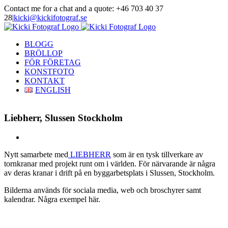
Skip
Contact me for a chat and a quote: +46 703 40 37
to
28
|
kicki@kickifotograf.se
content
Instagram
Facebook
BLOGG
BRÖLLOP
FÖR FÖRETAG
KONSTFOTO
KONTAKT
ENGLISH
Liebherr, Slussen Stockholm
View
Larger
Nytt samarbete med
LIEBHERR
som är en tysk tillverkare av
Image
tornkranar med projekt runt om i världen. För närvarande är några
av deras kranar i drift på en byggarbetsplats i Slussen, Stockholm.
Bilderna används för sociala media, web och broschyrer samt
kalendrar. Några exempel här.