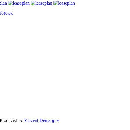
företag
|
BLOGG
BRÖLLOP
FÖR F
 Produced by
Vincent Demargne