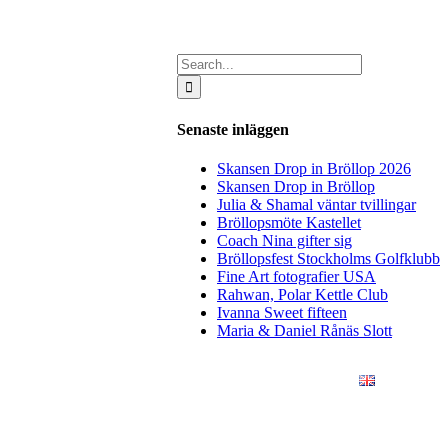
Search
for:
Senaste inläggen
Skansen Drop in Bröllop 2026
Skansen Drop in Bröllop
Julia & Shamal väntar tvillingar
Bröllopsmöte Kastellet
Coach Nina gifter sig
Bröllopsfest Stockholms Golfklubb
Fine Art fotografier USA
Rahwan, Polar Kettle Club
Ivanna Sweet fifteen
Maria & Daniel Rånäs Slott
ÖRETAG
KONSTFOTO
KONTAKT
ENGLISH