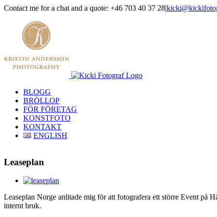
Skip
Contact me for a chat and a quote: +46 703 40 37 28
|
kicki@kickifoto
to
Instagram
Facebook
content
BLOGG
BRÖLLOP
FÖR FÖRETAG
KONSTFOTO
KONTAKT
ENGLISH
Leaseplan
View
Larger
Leaseplan Norge anlitade mig för att fotografera ett större Event på H
Image
internt bruk.