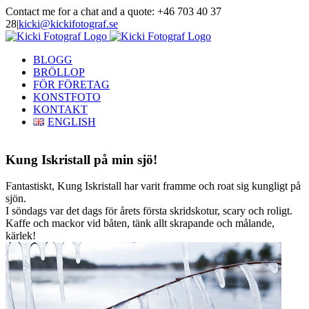
Skip
Contact me for a chat and a quote: +46 703 40 37
to
28
|
kicki@kickifotograf.se
content
Instagram
Facebook
BLOGG
BRÖLLOP
FÖR FÖRETAG
KONSTFOTO
KONTAKT
ENGLISH
Kung Iskristall på min sjö!
Fantastiskt, Kung Iskristall har varit framme och roat sig kungligt på
sjön.
I söndags var det dags för årets första skridskotur, scary och roligt.
Kaffe och mackor vid båten, tänk allt skrapande och målande,
kärlek!