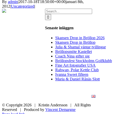
By
admin
|
2017-10-18T18:50:00+00:00
januari 8th,
2012
|
Uncategorized
|
Search
for:
Senaste inläggen
Skansen Drop in Bröllop 2026
Skansen Drop in Bröllop
Julia & Shamal väntar tvillingar
Bröllopsmöte Kastellet
Coach Nina gifter sig
Bröllopsfest Stockholms Golfklubb
Fine Art fotografier USA
Rahwan, Polar Kettle Club
Ivanna Sweet fifteen
Maria & Daniel Rånäs Slott
BLOGG
BRÖLLOP
FÖR FÖRETAG
KONSTFOTO
KONTAKT
ENGLISH
© Copyright
2026 | Kristin Andersson | All Rights
Reserved | Produced by
Vincent Demargne
Instagram
Facebook