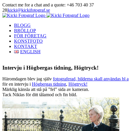
Skip
Contact me for a chat and a quote: +46 703 40 37
to
28
|
kicki@kickifotograf.se
content
Instagram
Facebook
BLOGG
BRÖLLOP
FÖR FÖRETAG
KONSTFOTO
KONTAKT
ENGLISH
Intervju i Högbergas tidning, Högtryck!
Häromdagen blev jag själv
fotograferad, bilderna skall användas bl a
för en intervju i
Högbergas tidning
,
Högtryck!
Märklig känsla att stå på ”fel” sida av kameran.
Tack Niklas för ditt tålamod och fin bild.