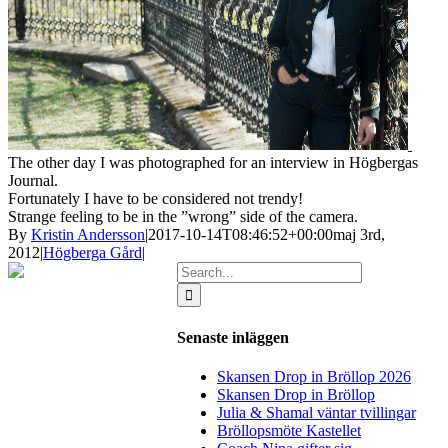
The other day
I was photographed
for
an interview in
Högbergas
Journal
.
Fortunately I have to be considered not trendy!
Strange
feeling to
be in the ”
wrong” side
of the camera.
By
Kristin Andersson
|
2017-10-14T08:46:52+00:00
maj 3rd,
2012
|
Högberga Gård
|
Search
for:
Senaste inläggen
Skansen Drop in Bröllop 2026
Skansen Drop in Bröllop
Julia & Shamal väntar tvillingar
Bröllopsmöte Kastellet