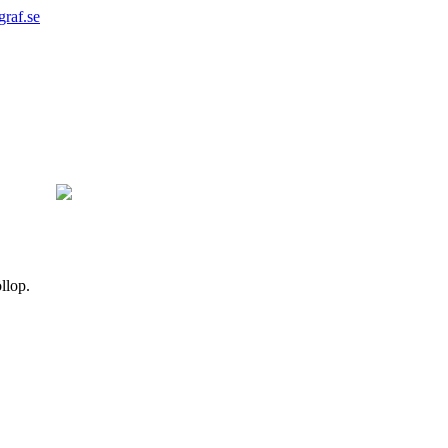
graf.se
llop.