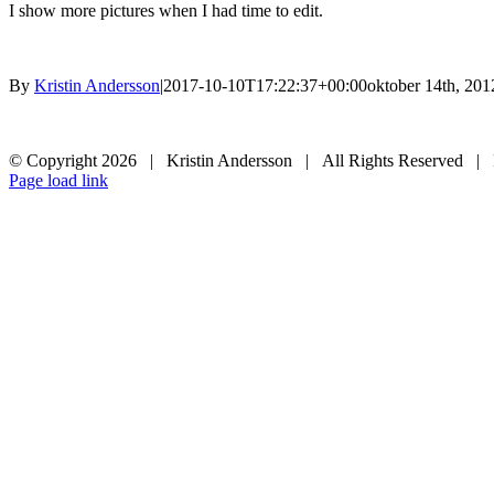
I show more pictures when I had time to edit.
By
Kristin Andersson
|
2017-10-10T17:22:37+00:00
oktober 14th, 201
© Copyright
2026 | Kristin Andersson | All Rights Reserved |
Instagram
Facebook
Page load link