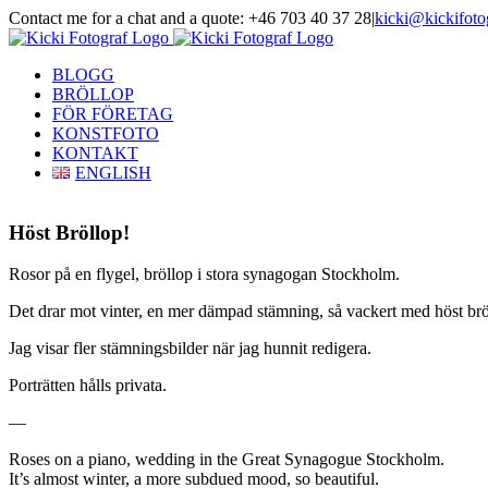
Skip
Contact me for a chat and a quote: +46 703 40 37 28
|
kicki@kickifoto
to
Instagram
Facebook
content
BLOGG
BRÖLLOP
FÖR FÖRETAG
KONSTFOTO
KONTAKT
ENGLISH
Höst Bröllop!
Rosor på en flygel, bröllop i stora synagogan Stockholm.
Det drar mot vinter, en mer dämpad stämning, så vackert med höst brö
Jag visar fler stämningsbilder när jag hunnit redigera.
Porträtten hålls privata.
—
Roses on a piano, wedding in the Great Synagogue Stockholm.
It’s almost winter, a more subdued mood, so beautiful.