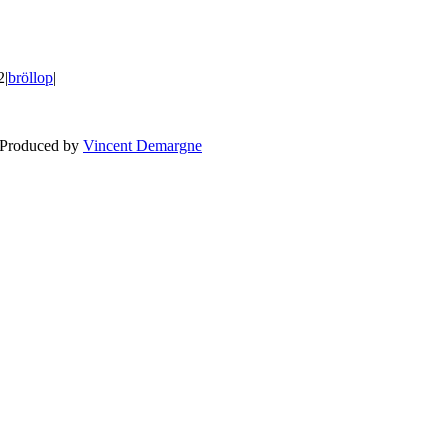
2
|
bröllop
|
BLOGG
BRÖLLOP
FÖR F
 Produced by
Vincent Demargne