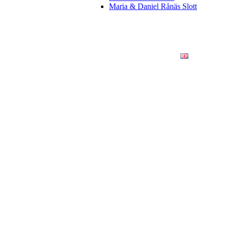
Maria & Daniel Rånäs Slott
ÖRETAG
KONSTFOTO
KONTAKT
ENGLISH