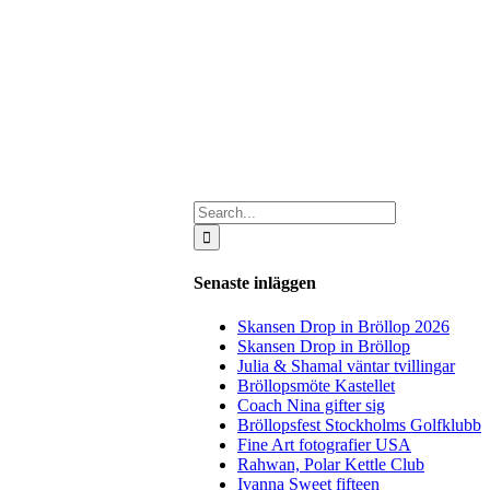
Search
for:
Senaste inläggen
Skansen Drop in Bröllop 2026
Skansen Drop in Bröllop
Julia & Shamal väntar tvillingar
Bröllopsmöte Kastellet
Coach Nina gifter sig
Bröllopsfest Stockholms Golfklubb
Fine Art fotografier USA
Rahwan, Polar Kettle Club
Ivanna Sweet fifteen