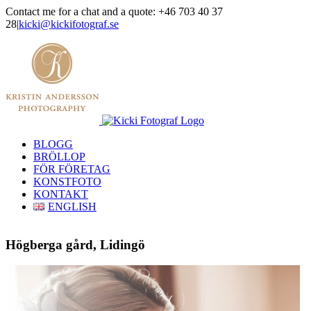
Skip
Contact me for a chat and a quote: +46 703 40 37
to
28
|
kicki@kickifotograf.se
content
Instagram
Facebook
BLOGG
BRÖLLOP
FÖR FÖRETAG
KONSTFOTO
KONTAKT
ENGLISH
Högberga gård, Lidingö