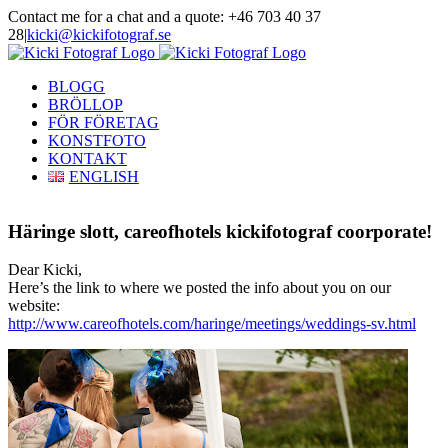
Skip
Contact me for a chat and a quote: +46 703 40 37
to
28
|
kicki@kickifotograf.se
content
Instagram
Facebook
BLOGG
BRÖLLOP
FÖR FÖRETAG
KONSTFOTO
KONTAKT
ENGLISH
Häringe slott, careofhotels kickifotograf coorporate!
Dear Kicki,
Here’s the link to where we posted the info about you on our
website:
http://www.careofhotels.com/haringe/meetings/weddings-sv.html