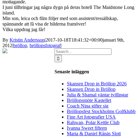
mottagande.
I juni tillbringar jag några dygn på deras hotell The Maidstone Long
island.
Min son, leica och film följer med som assistent/ressällskap,
spännande att få visa de bilderna framöver!
Vilka uppdrag jag får!
By
Kristin Andersson
|
2017-10-18T18:41:32+00:00
januari 9th,
2012
|
bröllop
,
bröllopsfotograf
|
Search
for:
Senaste inläggen
Skansen Drop in Bröllop 2026
Skansen Drop in Bröllop
Julia & Shamal väntar tvillingar
Bröllopsmöte Kastellet
Coach Nina gifter sig
Bröllopsfest Stockholms Golfklubb
Fine Art fotografier USA
Rahwan, Polar Kettle Club
Ivanna Sweet fifteen
Maria & Daniel Rånäs Slott