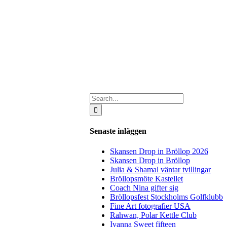
Search
for:
Senaste inläggen
Skansen Drop in Bröllop 2026
Skansen Drop in Bröllop
Julia & Shamal väntar tvillingar
Bröllopsmöte Kastellet
Coach Nina gifter sig
Bröllopsfest Stockholms Golfklubb
Fine Art fotografier USA
Rahwan, Polar Kettle Club
Ivanna Sweet fifteen