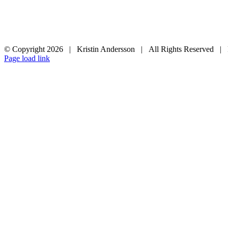
© Copyright
2026 | Kristin Andersson | All Rights Reserved |
Instagram
Facebook
Page load link