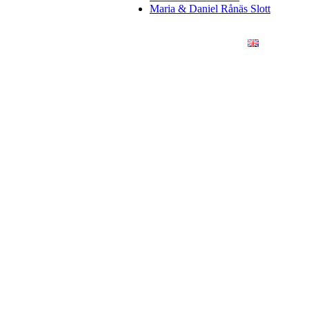
Maria & Daniel Rånäs Slott
ÖRETAG
KONSTFOTO
KONTAKT
ENGLISH