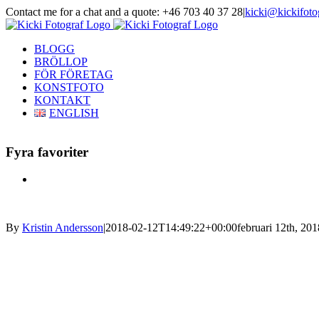
Skip
Contact me for a chat and a quote: +46 703 40 37 28
|
kicki@kickifoto
to
Instagram
Facebook
content
BLOGG
BRÖLLOP
FÖR FÖRETAG
KONSTFOTO
KONTAKT
ENGLISH
Fyra favoriter
View
Larger
Image
By
Kristin Andersson
|
2018-02-12T14:49:22+00:00
februari 12th, 201