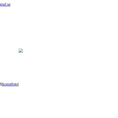
graf.se
8
|
konstfoto
|