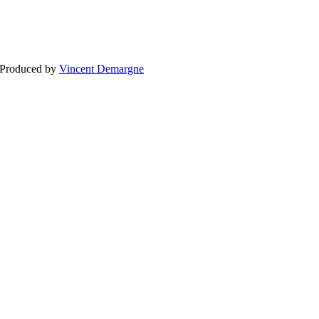
BLOGG
BRÖLLOP
FÖR F
 Produced by
Vincent Demargne