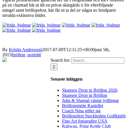
på en chartrad båt ut till en privat skärgårds ö för efterföljande
mingel samt bröllopsfest, här får ni ta del av några av brudparet
utvalda exklusiva bilder.
By
Kristin Andersson
|
2017-07-09T12:11:25+00:00
juni 5th,
2015
|
bröllop
,
porträtt
|
Search for:
Senaste inläggen
Skansen Drop in Bröllop 2026
Skansen Drop in Bröllop
Julia & Shamal väntar tvillingar
Bröllopsmöte Kastellet
Coach Nina gifter sig
Bröllopsfest Stockholms Golfklubb
Fine Art fotografier USA
Rahwan, Polar Kettle Club