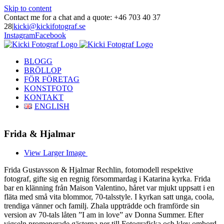
Skip to content
Contact me for a chat and a quote: +46 703 40 37
28
|
kicki@kickifotograf.se
Instagram
Facebook
BLOGG
BRÖLLOP
FÖR FÖRETAG
KONSTFOTO
KONTAKT
ENGLISH
Frida & Hjalmar
View Larger Image
Frida Gustavsson & Hjalmar Rechlin, fotomodell respektive
fotograf, gifte sig en regnig försommardag i Katarina kyrka. Frida
bar en klänning från Maison Valentino, håret var mjukt uppsatt i en
fläta med små vita blommor, 70-talsstyle. I kyrkan satt unga, coola,
trendiga vänner och familj. Zhala uppträdde och framförde sin
version av 70-tals låten ”I am in love” av Donna Summer. Efter
vigseln promenerade gästerna ner till Fotografiska och klev ombord