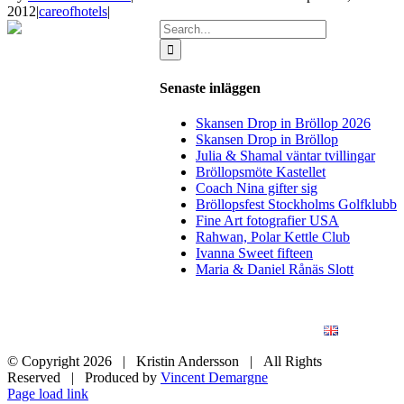
2012
|
careofhotels
|
Search
for:
Senaste inläggen
Skansen Drop in Bröllop 2026
Skansen Drop in Bröllop
Julia & Shamal väntar tvillingar
Bröllopsmöte Kastellet
Coach Nina gifter sig
Bröllopsfest Stockholms Golfklubb
Fine Art fotografier USA
Rahwan, Polar Kettle Club
Ivanna Sweet fifteen
Maria & Daniel Rånäs Slott
BLOGG
BRÖLLOP
FÖR FÖRETAG
KONSTFOTO
KONTAKT
ENGLISH
© Copyright
2026 | Kristin Andersson | All Rights
Reserved | Produced by
Vincent Demargne
Instagram
Facebook
Page load link