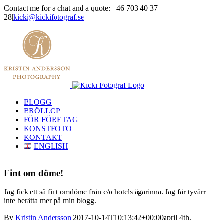
Skip
Contact me for a chat and a quote: +46 703 40 37
to
28
|
kicki@kickifotograf.se
content
Instagram
Facebook
BLOGG
BRÖLLOP
FÖR FÖRETAG
KONSTFOTO
KONTAKT
ENGLISH
Fint om döme!
Jag fick ett så fint omdöme från c/o hotels ägarinna. Jag får tyvärr
inte berätta mer på min blogg.
By
Kristin Andersson
|
2017-10-14T10:13:42+00:00
april 4th,