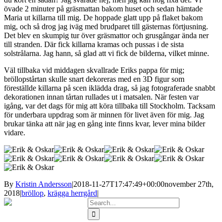
övade 2 minuter på gräsmattan bakom huset och sedan hämtade
Maria ut killarna till mig. De hoppade glatt upp på flaket bakom
mig, och så drog jag iväg med brudparet till gästernas förtjusning.
Det blev en skumpig tur över gräsmattor och grusgångar ända ner
till stranden. Där fick killarna kramas och pussas i de sista
solstrålarna. Jag hann, så glad att vi fick de bilderna, vilket minne.
Väl tillbaka vid middagen skvallrade Eriks pappa för mig;
bröllopstårtan skulle snart dekoreras med en 3D figur som
föreställde killarna på scen iklädda drag, så jag fotograferade snabbt
dekorationen innan tårtan rullades ut i matsalen. När festen var
igång, var det dags för mig att köra tillbaka till Stockholm. Tacksam
för underbara uppdrag som är minnen för livet även för mig. Jag
brukar tänka att när jag en gång inte finns kvar, lever mina bilder
vidare.
By
Kristin Andersson
|
2018-11-27T17:47:49+00:00
november 27th,
2018
|
bröllop
,
krägga herrgård
|
Search
for: