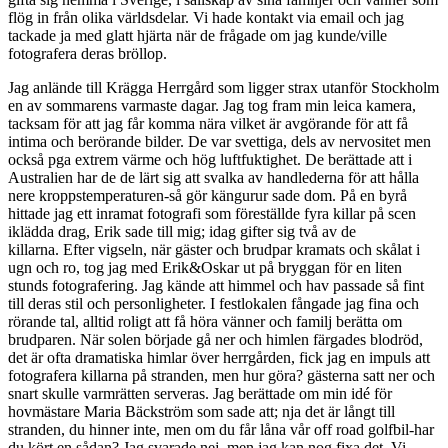
flög in från olika världsdelar. Vi hade kontakt via email och jag
tackade ja med glatt hjärta när de frågade om jag kunde/ville
fotografera deras bröllop.
Jag anlände till Krägga Herrgård som ligger strax utanför Stockholm
en av sommarens varmaste dagar. Jag tog fram min leica kamera,
tacksam för att jag får komma nära vilket är avgörande för att få
intima och berörande bilder. De var svettiga, dels av nervositet men
också pga extrem värme och hög luftfuktighet. De berättade att i
Australien har de de lärt sig att svalka av handlederna för att hålla
nere kroppstemperaturen-så gör kängurur sade dom. På en byrå
hittade jag ett inramat fotografi som föreställde fyra killar på scen
iklädda drag, Erik sade till mig; idag gifter sig två av de
killarna. Efter vigseln, när gäster och brudpar kramats och skålat i
ugn och ro, tog jag med Erik&Oskar ut på bryggan för en liten
stunds fotografering. Jag kände att himmel och hav passade så fint
till deras stil och personligheter. I festlokalen fångade jag fina och
rörande tal, alltid roligt att få höra vänner och familj berätta om
brudparen. När solen började gå ner och himlen färgades blodröd,
det är ofta dramatiska himlar över herrgården, fick jag en impuls att
fotografera killarna på stranden, men hur göra? gästerna satt ner och
snart skulle varmrätten serveras. Jag berättade om min idé för
hovmästare Maria Bäckström som sade att; nja det är långt till
stranden, du hinner inte, men om du får låna vår off road golfbil-har
du kört en sådan? Jag svarade nej, men jag kan nog fixa det. Vi