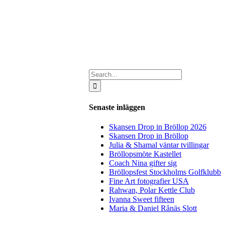
Search
for:
Senaste inläggen
Skansen Drop in Bröllop 2026
Skansen Drop in Bröllop
Julia & Shamal väntar tvillingar
Bröllopsmöte Kastellet
Coach Nina gifter sig
Bröllopsfest Stockholms Golfklubb
Fine Art fotografier USA
Rahwan, Polar Kettle Club
Ivanna Sweet fifteen
Maria & Daniel Rånäs Slott