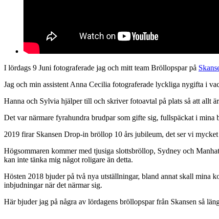
I lördags 9 Juni fotograferade jag och mitt team Bröllopspar på
Skanse
Jag och min assistent Anna Cecilia fotograferade lyckliga nygifta i va
Hanna och Sylvia hjälper till och skriver fotoavtal på plats så att allt ä
Det var närmare fyrahundra brudpar som gifte sig, fullspäckat i mina 
2019 firar Skansen Drop-in bröllop 10 års jubileum, det ser vi mycket
Högsommaren kommer med tjusiga slottsbröllop, Sydney och Manhattan
kan inte tänka mig något roligare än detta.
Hösten 2018 bjuder på två nya utställningar, bland annat skall mina ko
inbjudningar när det närmar sig.
Här bjuder jag på några av lördagens bröllopspar från Skansen så län