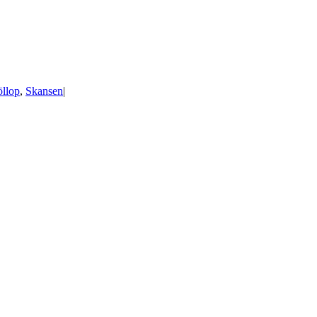
öllop
,
Skansen
|