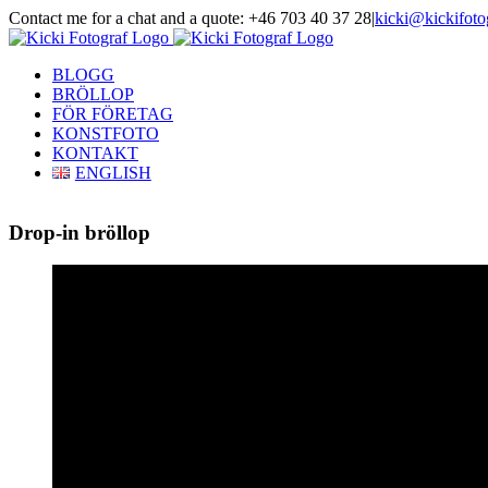
Skip
Contact me for a chat and a quote: +46 703 40 37 28
|
kicki@kickifoto
to
Instagram
Facebook
content
BLOGG
BRÖLLOP
FÖR FÖRETAG
KONSTFOTO
KONTAKT
ENGLISH
Drop-in bröllop