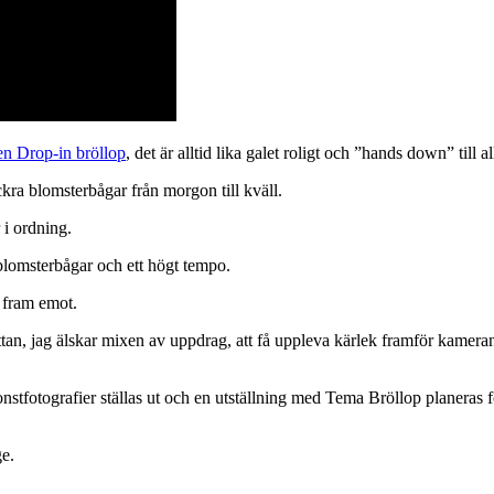
n Drop-in bröllop
, det är alltid lika galet roligt och ”hands down” ti
ckra blomsterbågar från morgon till kväll.
r i ordning.
blomsterbågar och ett högt tempo.
 fram emot.
, jag älskar mixen av uppdrag, att få uppleva kärlek framför kameran
nstfotografier ställas ut och en utställning med Tema Bröllop planeras 
ge.