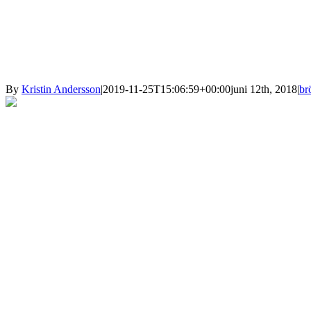
By
Kristin Andersson
|
2019-11-25T15:06:59+00:00
juni 12th, 2018
|
br