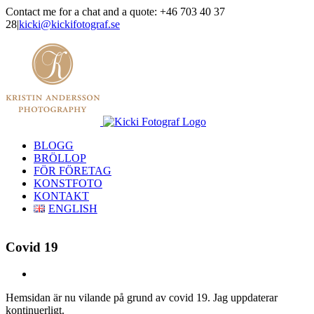
Skip
Contact me for a chat and a quote: +46 703 40 37
to
28
|
kicki@kickifotograf.se
content
Instagram
Facebook
BLOGG
BRÖLLOP
FÖR FÖRETAG
KONSTFOTO
KONTAKT
ENGLISH
Covid 19
View
Larger
Hemsidan är nu vilande på grund av covid 19. Jag uppdaterar
Image
kontinuerligt.