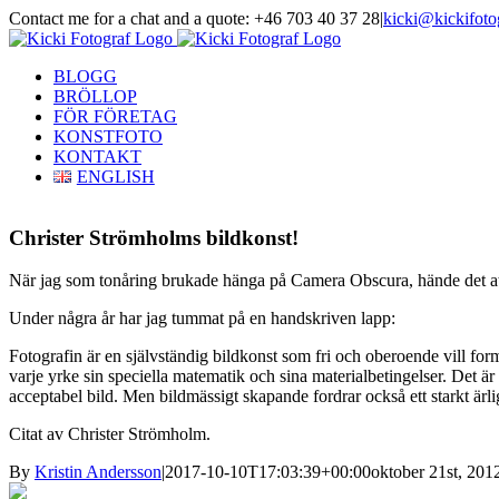
Skip
Contact me for a chat and a quote: +46 703 40 37 28
|
kicki@kickifoto
to
Instagram
Facebook
content
BLOGG
BRÖLLOP
FÖR FÖRETAG
KONSTFOTO
KONTAKT
ENGLISH
Christer Strömholms bildkonst!
När jag som tonåring brukade hänga på Camera Obscura, hände det att
Under några år har jag tummat på en handskriven lapp:
Fotografin är en självständig bildkonst som fri och oberoende vill for
varje yrke sin speciella matematik och sina materialbetingelser. Det ä
acceptabel bild. Men bildmässigt skapande fordrar också ett starkt ärli
Citat av Christer Strömholm.
By
Kristin Andersson
|
2017-10-10T17:03:39+00:00
oktober 21st, 201