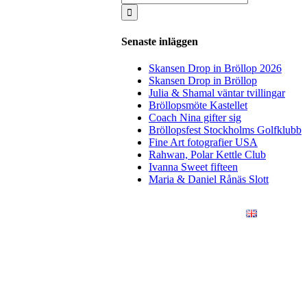
for:
Senaste inläggen
Skansen Drop in Bröllop 2026
Skansen Drop in Bröllop
Julia & Shamal väntar tvillingar
Bröllopsmöte Kastellet
Coach Nina gifter sig
Bröllopsfest Stockholms Golfklubb
Fine Art fotografier USA
Rahwan, Polar Kettle Club
Ivanna Sweet fifteen
Maria & Daniel Rånäs Slott
ÖRETAG
KONSTFOTO
KONTAKT
ENGLISH