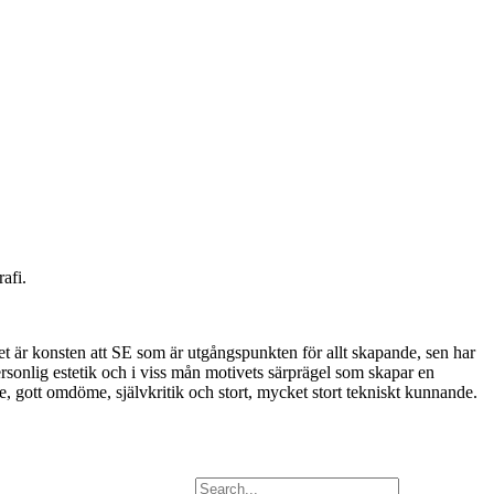
afi.
et är konsten att SE som är utgångspunkten för allt skapande, sen har
rsonlig estetik och i viss mån motivets särprägel som skapar en
de, gott omdöme, självkritik och stort, mycket stort tekniskt kunnande.
Search