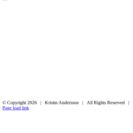
© Copyright
2026 | Kristin Andersson | All Rights Reserved |
Instagram
Facebook
Page load link