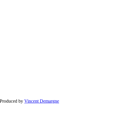
BLOGG
BRÖLLOP
FÖR F
 Produced by
Vincent Demargne