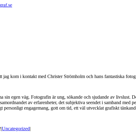
graf.se
 jag kom i kontakt med Christer Strömholm och hans fantastiska fotogr
ma sin egen väg. Fotografin är ung, sökande och sjudande av livslust. D
r samordnandet av erfarenheter, det subjektiva seendet i samband med pe
gt personligt engagemang, gott om tid, ett väl utvecklat grafiskt tänkan
2
|
Uncategorized
|