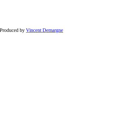
BLOGG
BRÖLLOP
FÖR F
 Produced by
Vincent Demargne