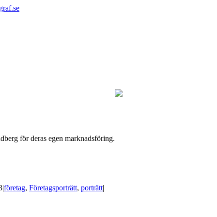
graf.se
undberg för deras egen marknadsföring.
3
|
företag
,
Företagsporträtt
,
porträtt
|