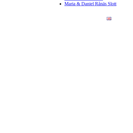
Maria & Daniel Rånäs Slott
ÖRETAG
KONSTFOTO
KONTAKT
ENGLISH