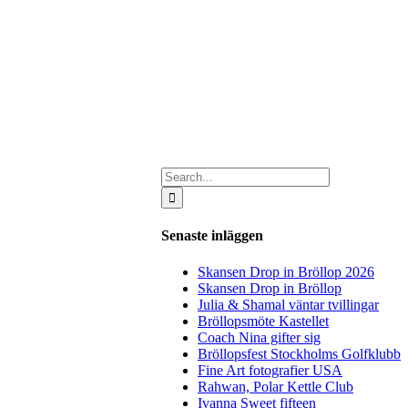
Search
for:
Senaste inläggen
Skansen Drop in Bröllop 2026
Skansen Drop in Bröllop
Julia & Shamal väntar tvillingar
Bröllopsmöte Kastellet
Coach Nina gifter sig
Bröllopsfest Stockholms Golfklubb
Fine Art fotografier USA
Rahwan, Polar Kettle Club
Ivanna Sweet fifteen