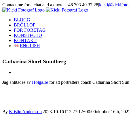
Skip
Contact me for a chat and a quote: +46 703 40 37 28
|
kicki@kickifoto
to
Instagram
Facebook
content
BLOGG
BRÖLLOP
FÖR FÖRETAG
KONSTFOTO
KONTAKT
ENGLISH
Catharina Short Sundberg
View
Larger
Jag anlitades av
Holga.se
för att porträttera coach Catharina Short S
Image
By
Kristin Andersson
|
2023-10-16T12:27:12+00:00
oktober 16th, 202