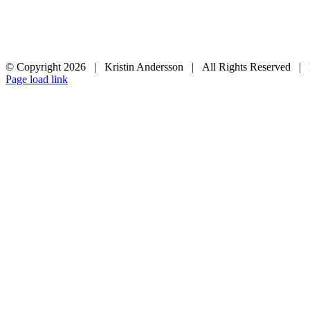
© Copyright
2026 | Kristin Andersson | All Rights Reserved |
Instagram
Facebook
Page load link