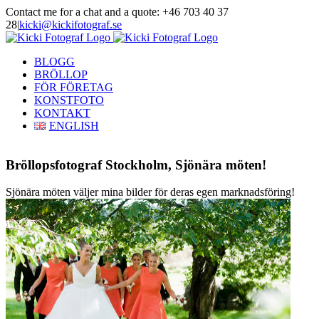
Skip
Contact me for a chat and a quote: +46 703 40 37
to
28
|
kicki@kickifotograf.se
content
Instagram
Facebook
BLOGG
BRÖLLOP
FÖR FÖRETAG
KONSTFOTO
KONTAKT
ENGLISH
Bröllopsfotograf Stockholm, Sjönära möten!
Sjönära möten väljer mina bilder för deras egen marknadsföring!