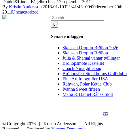
Daniel&Linda, Fågelbro hus, 17 september 2011
By
Kristin Andersson
|
2018-01-10T11:41:43+00:00
december 29th,
2011
|
Uncategorized
|
Search
for:
Senaste inläggen
Skansen Drop in Bröllop 2026
Skansen Drop in Bröllop
Julia & Shamal väntar tvillingar
Bröllopsmöte Kastellet
Coach Nina gifter sig
Bröllopsfest Stockholms Golfklubb
Fine Art fotografier USA
Rahwan, Polar Kettle Club
Ivanna Sweet fifteen
Maria & Daniel Rånäs Slott
BLOGG
BRÖLLOP
FÖR FÖRETAG
KONSTFOTO
KONTAKT
ENGLISH
© Copyright
2026 | Kristin Andersson | All Rights
Reserved | Produced by
Vincent Demargne