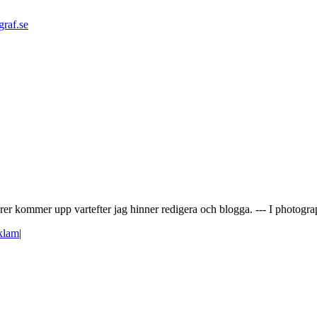
graf.se
rer kommer upp vartefter jag hinner redigera och blogga. --- I photograph
klam
|