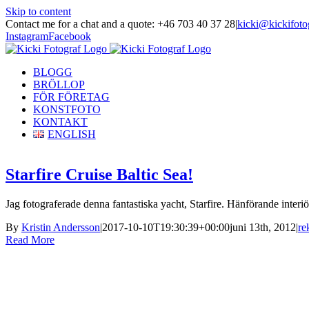
Skip to content
Contact me for a chat and a quote: +46 703 40 37 28
|
kicki@kickifoto
Instagram
Facebook
BLOGG
BRÖLLOP
FÖR FÖRETAG
KONSTFOTO
KONTAKT
ENGLISH
Starfire Cruise Baltic Sea!
Jag fotograferade denna fantastiska yacht, Starfire. Hänförande interiö
By
Kristin Andersson
|
2017-10-10T19:30:39+00:00
juni 13th, 2012
|
re
Read More