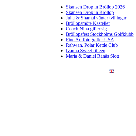
Skansen Drop in Bröllop 2026
Skansen Drop in Bröllop
Julia & Shamal väntar tvillingar
Bröllopsmöte Kastellet
Coach Nina gifter sig
Bröllopsfest Stockholms Golfklubb
Fine Art fotografier USA
Rahwan, Polar Kettle Club
Ivanna Sweet fifteen
Maria & Daniel Rånäs Slott
ÖRETAG
KONSTFOTO
KONTAKT
ENGLISH