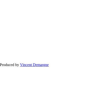
BLOGG
BRÖLLOP
FÖR F
 Produced by
Vincent Demargne