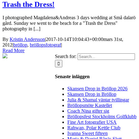
Trash the Dress!
I photographed Magdalena&Andreas 3 days wedding at Små dalarö
gård. Sunday we went to the beach for a "Trash the Dress"
photography in [...]
By
Kristin Andersson
|
2017-10-14T10:04:43+00:00
mars 31st,
2012
|
bröllop
,
bröllopsfotograf
|
Read More
Search for:
Senaste inläggen
Skansen Drop in Bröllop 2026
Skansen Drop in Bröllop
Julia & Shamal väntar tvillingar
Bröllopsmöte Kastellet
Coach Nina gifter sig
Bröllopsfest Stockholms Golfklubb
Fine Art fotografier USA
Rahwan, Polar Kettle Club
Ivanna Sweet fifteen
Maria & Daniel Rånäs Slott