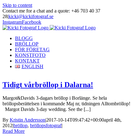
Skip to content
Contact me for a chat and a quote: +46 703 40 37
28
|
kicki@kickifotograf.se
Instagram
Facebook
BLOGG
BRÖLLOP
FÖR FÖRETAG
KONSTFOTO
KONTAKT
ENGLISH
Tidigt vårbröllop i Dalarna!
Margot&Davids 3-dagars bröllop i Borlänge. Se hela
bröllopsberättelsen i kommande Maj nr, tidningen Alltombröllop!
Margot Davids 3-day wedding. See the [...]
By
Kristin Andersson
|
2017-10-14T09:47:42+00:00
april 4th,
2012
|
bröllop
,
bröllopsfotograf
|
Read More