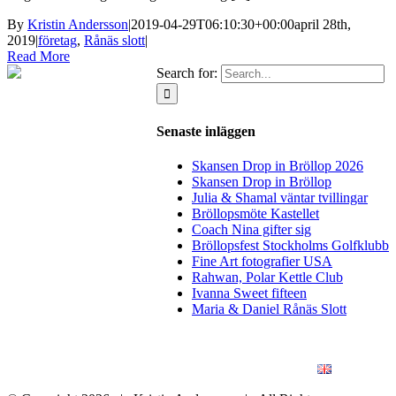
By
Kristin Andersson
|
2019-04-29T06:10:30+00:00
april 28th,
2019
|
företag
,
Rånäs slott
|
Read More
Search for:
Senaste inläggen
Skansen Drop in Bröllop 2026
Skansen Drop in Bröllop
Julia & Shamal väntar tvillingar
Bröllopsmöte Kastellet
Coach Nina gifter sig
Bröllopsfest Stockholms Golfklubb
Fine Art fotografier USA
Rahwan, Polar Kettle Club
Ivanna Sweet fifteen
Maria & Daniel Rånäs Slott
BLOGG
BRÖLLOP
FÖR FÖRETAG
KONSTFOTO
KONTAKT
ENGLISH