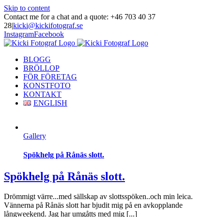
Skip to content
Contact me for a chat and a quote: +46 703 40 37
28
|
kicki@kickifotograf.se
Instagram
Facebook
BLOGG
BRÖLLOP
FÖR FÖRETAG
KONSTFOTO
KONTAKT
ENGLISH
Gallery
Spökhelg på Rånäs slott.
Spökhelg på Rånäs slott.
Drömmigt värre...med sällskap av slottsspöken..och min leica.
Vännerna på Rånäs slott har bjudit mig på en avkopplande
långweekend. Jag har umgåtts med mig [...]